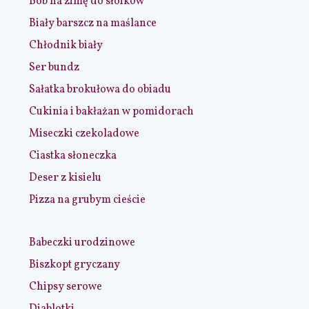
Bób na zimę do słoików
Biały barszcz na maślance
Chłodnik biały
Ser bundz
Sałatka brokułowa do obiadu
Cukinia i bakłażan w pomidorach
Miseczki czekoladowe
Ciastka słoneczka
Deser z kisielu
Pizza na grubym cieście
Babeczki urodzinowe
Biszkopt gryczany
Chipsy serowe
Diablotki