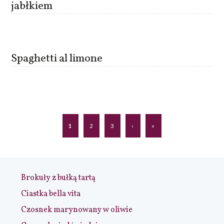
jabłkiem
Spaghetti al limone
1
2
3
›
»
Brokuły z bułką tartą
Ciastka bella vita
Czosnek marynowany w oliwie