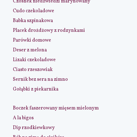
Czosnek niedźwiedzi marynowany
Cudo czekoladowe
Babka szpinakowa
Placek drożdżowy z rodzynkami
Parówki domowe
Deser z melona
Lizaki czekoladowe
Ciasto rzeszowiak
Sernik bez sera na zimno
Gołąbki z piekarnika
Boczek faszerowany mięsem mielonym
A la bigos
Dip rzodkiewkowy