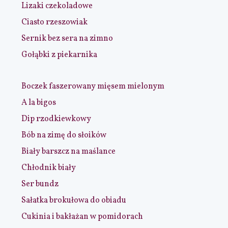
Lizaki czekoladowe
Ciasto rzeszowiak
Sernik bez sera na zimno
Gołąbki z piekarnika
Boczek faszerowany mięsem mielonym
A la bigos
Dip rzodkiewkowy
Bób na zimę do słoików
Biały barszcz na maślance
Chłodnik biały
Ser bundz
Sałatka brokułowa do obiadu
Cukinia i bakłażan w pomidorach