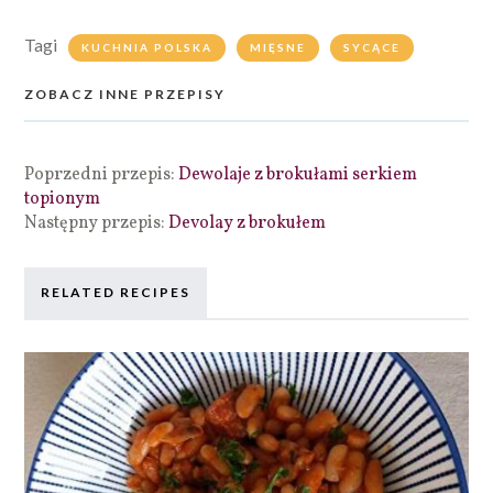
Tagi
KUCHNIA POLSKA
MIĘSNE
SYCĄCE
ZOBACZ INNE PRZEPISY
Poprzedni przepis:
Dewolaje z brokułami serkiem
topionym
Następny przepis:
Devolay z brokułem
RELATED RECIPES