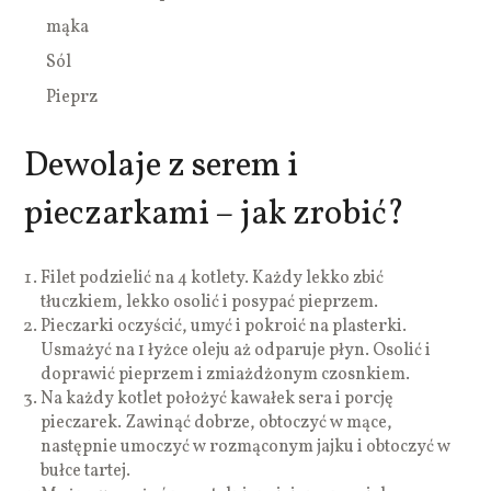
mąka
Sól
Pieprz
Dewolaje z serem i
pieczarkami – jak zrobić?
Filet podzielić na 4 kotlety. Każdy lekko zbić
tłuczkiem, lekko osolić i posypać pieprzem.
Pieczarki oczyścić, umyć i pokroić na plasterki.
Usmażyć na 1 łyżce oleju aż odparuje płyn. Osolić i
doprawić pieprzem i zmiażdżonym czosnkiem.
Na każdy kotlet położyć kawałek sera i porcję
pieczarek. Zawinąć dobrze, obtoczyć w mące,
następnie umoczyć w rozmąconym jajku i obtoczyć w
bułce tartej.