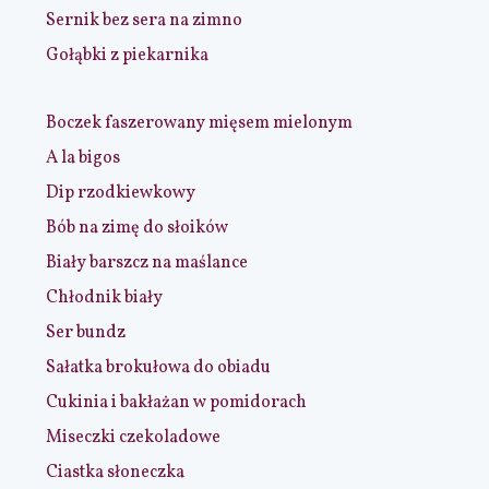
Sernik bez sera na zimno
Gołąbki z piekarnika
Boczek faszerowany mięsem mielonym
A la bigos
Dip rzodkiewkowy
Bób na zimę do słoików
Biały barszcz na maślance
Chłodnik biały
Ser bundz
Sałatka brokułowa do obiadu
Cukinia i bakłażan w pomidorach
Miseczki czekoladowe
Ciastka słoneczka