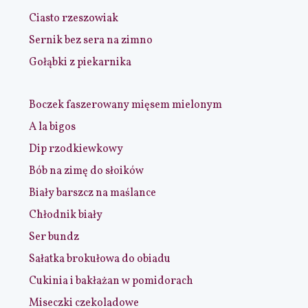
Ciasto rzeszowiak
Sernik bez sera na zimno
Gołąbki z piekarnika
Boczek faszerowany mięsem mielonym
A la bigos
Dip rzodkiewkowy
Bób na zimę do słoików
Biały barszcz na maślance
Chłodnik biały
Ser bundz
Sałatka brokułowa do obiadu
Cukinia i bakłażan w pomidorach
Miseczki czekoladowe