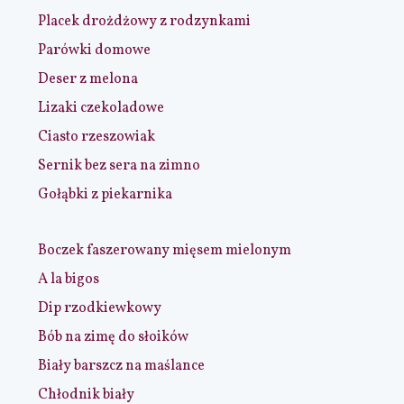
Placek drożdżowy z rodzynkami
Parówki domowe
Deser z melona
Lizaki czekoladowe
Ciasto rzeszowiak
Sernik bez sera na zimno
Gołąbki z piekarnika
Boczek faszerowany mięsem mielonym
A la bigos
Dip rzodkiewkowy
Bób na zimę do słoików
Biały barszcz na maślance
Chłodnik biały