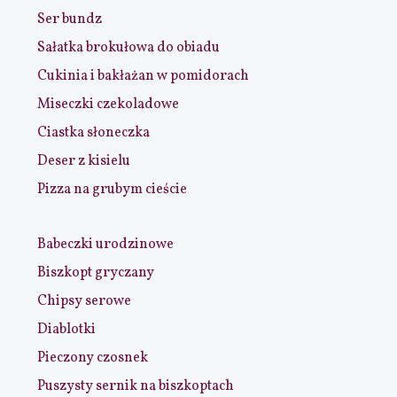
Ser bundz
Sałatka brokułowa do obiadu
Cukinia i bakłażan w pomidorach
Miseczki czekoladowe
Ciastka słoneczka
Deser z kisielu
Pizza na grubym cieście
Babeczki urodzinowe
Biszkopt gryczany
Chipsy serowe
Diablotki
Pieczony czosnek
Puszysty sernik na biszkoptach