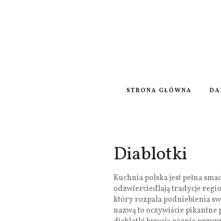
STRONA GŁÓWNA
DA
Diablotki
Kuchnia polska jest pełna sma
odzwierciedlają tradycje regi
który rozpala podniebienia s
nazwą to oczywiście pikantne 