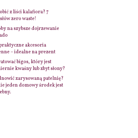
bić z liści kalafiora? 7
łów zero waste!
by na szybsze dojrzewanie
ado
praktyczne akcesoria
nne – idealne na prezent
ratować bigos, który jest
ernie kwaśny lub zbyt słony?
dnowić zarysowaną patelnię?
ie jeden domowy środek jest
ebny.