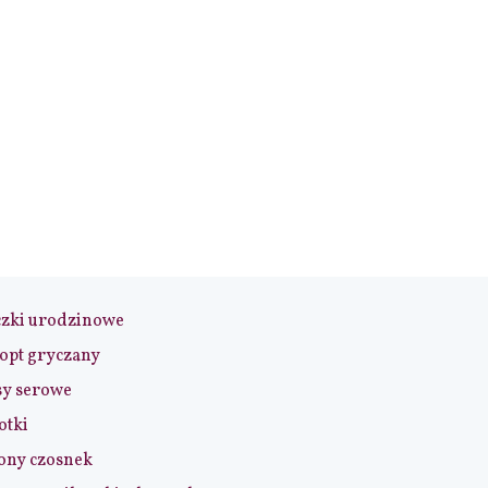
czki urodzinowe
opt gryczany
sy serowe
otki
ony czosnek