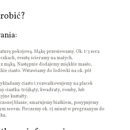
zrobić?
ania:
turę pokojową. Mąkę przesiewamy. Ok. 1/3 sera
oczkach, resztę ścieramy na małych.
 z mąką. Następnie dodajemy miękkie masło,
ie ciasto. Wstawiamy do lodówki na ok. pół
ykładamy ciasto i rozwałkowujemy na placek
y ciastka: trójkąty, kwadraty, romby, lub
jne kształty.
zczonej blasze, smarujemy białkiem, posypujemy
ym serem. Pieczemy ok. 15 minut w pregrzanym do
iku.