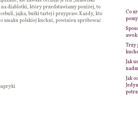
ądzane, ale zawsze cechuje je ten „diabelski”
na diablotki, który przedstawiamy poniżej, to
Co zro
buli, jajka, bułki tartej i przypraw. Każdy, kto
pomys
o smaku polskiej kuchni, powinien spróbować
Sposo
awok
Trzy 
kuche
Jak u
nadmi
Jak o
Jedyn
papryki
potrz