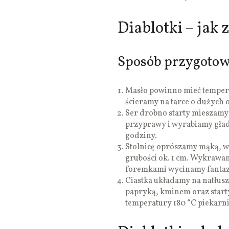
Diablotki – jak 
Sposób przygotow
Masło powinno mieć tempera
ścieramy na tarce o dużych 
Ser drobno starty mieszamy
przyprawy i wyrabiamy gładk
godziny.
Stolnicę oprószamy mąką, w
grubości ok. 1 cm. Wykrawam
foremkami wycinamy fantazy
Ciastka układamy na natłus
papryką, kminem oraz start
temperatury 180 °C piekarn