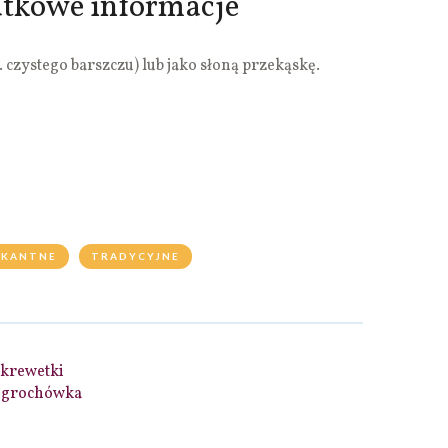
atkowe informacje
 czystego barszczu) lub jako słoną przekąskę.
IKANTNE
TRADYCYJNE
 krewetki
a grochówka