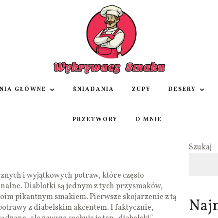
NIA GŁÓWNE
ŚNIADANIA
ZUPY
DESERY
PRZETWORY
O MNIE
Szukaj
cznych i wyjątkowych potraw, które często
onalne. Diablotki są jednym z tych przysmaków,
woim pikantnym smakiem. Pierwsze skojarzenie z tą
Naj
potrawy z diabelskim akcentem. I faktycznie,