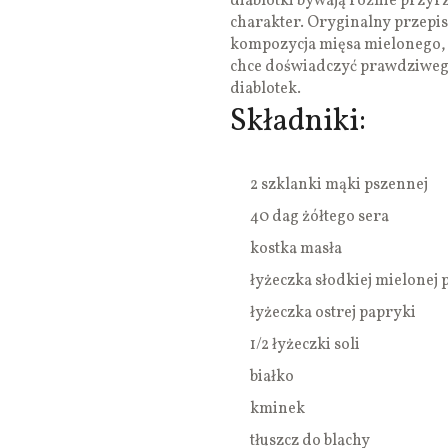
diablotki bywają różnie przyrz
charakter. Oryginalny przepis 
kompozycja mięsa mielonego, ce
chce doświadczyć prawdziweg
diablotek.
Składniki:
2 szklanki mąki pszennej
40 dag żółtego sera
kostka masła
łyżeczka słodkiej mielonej 
łyżeczka ostrej papryki
1/2 łyżeczki soli
białko
kminek
tłuszcz do blachy