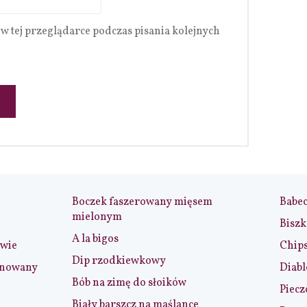
w tej przeglądarce podczas pisania kolejnych
Boczek faszerowany mięsem
Babe
mielonym
Biszk
A la bigos
iwie
Chip
Dip rzodkiewkowy
ynowany
Diabl
Bób na zimę do słoików
Piecz
Biały barszcz na maślance