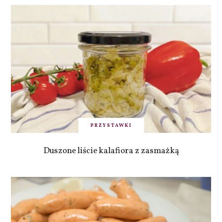
PRZYSTAWKI
Duszone liście kalafiora z zasmażką