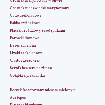
Czosnek marynowany w oliwie
Czosnek niedźwiedzi marynowany
Cudo czekoladowe
Babka szpinakowa
Placek drożdżowy z rodzynkami
Parówki domowe
Deser z melona
Lizaki czekoladowe
Ciasto rzeszowiak
Sernik bez sera na zimno
Gołąbki z piekarnika
Boczek faszerowany mięsem mielonym
A la bigos