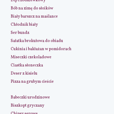
Dip rzodkiewkowy
Bób na zimę do słoików
Biały barszcz na maślance
Chłodnik biały
Ser bundz
Sałatka brokułowa do obiadu
Cukinia i bakłażan w pomidorach
Miseczki czekoladowe
Ciastka słoneczka
Deser z kisielu
Pizza na grubym cieście
Babeczki urodzinowe
Biszkopt gryczany
Chipsy serowe