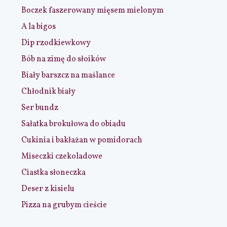
Boczek faszerowany mięsem mielonym
A la bigos
Dip rzodkiewkowy
Bób na zimę do słoików
Biały barszcz na maślance
Chłodnik biały
Ser bundz
Sałatka brokułowa do obiadu
Cukinia i bakłażan w pomidorach
Miseczki czekoladowe
Ciastka słoneczka
Deser z kisielu
Pizza na grubym cieście