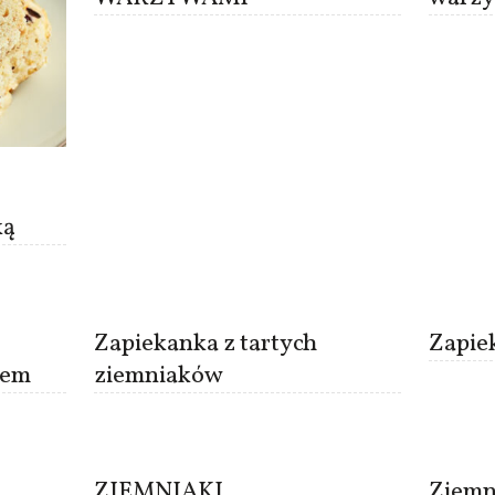
ką
Zapiekanka z tartych
Zapiek
iem
ziemniaków
ZIEMNIAKI
Ziemn