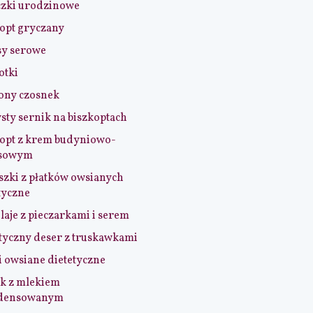
czki urodzinowe
opt gryczany
sy serowe
otki
ony czosnek
sty sernik na biszkoptach
opt z krem budyniowo-
sowym
szki z płatków owsianych
tyczne
aje z pieczarkami i serem
tyczny deser z truskawkami
i owsiane dietetyczne
k z mlekiem
densowanym