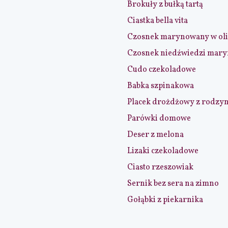
Brokuły z bułką tartą
Ciastka bella vita
Czosnek marynowany w ol
Czosnek niedźwiedzi mar
Cudo czekoladowe
Babka szpinakowa
Placek drożdżowy z rodzy
Parówki domowe
Deser z melona
Lizaki czekoladowe
Ciasto rzeszowiak
Sernik bez sera na zimno
Gołąbki z piekarnika