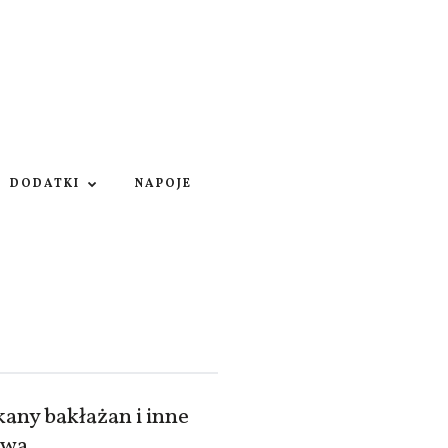
DODATKI
NAPOJE
any bakłażan i inne
ywa