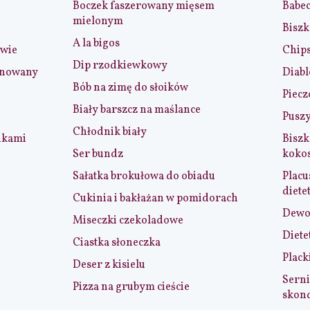
Boczek faszerowany mięsem
Babe
mielonym
Biszk
A la bigos
iwie
Chip
Dip rzodkiewkowy
ynowany
Diabl
Bób na zimę do słoików
Piecz
Biały barszcz na maślance
Puszy
Chłodnik biały
nkami
Biszk
Ser bundz
koko
Sałatka brokułowa do obiadu
Placu
diete
Cukinia i bakłażan w pomidorach
Dewol
Miseczki czekoladowe
Diete
Ciastka słoneczka
Plack
Deser z kisielu
Serni
Pizza na grubym cieście
skon