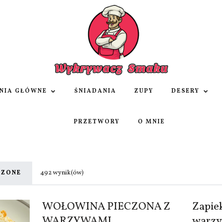
NIA GŁÓWNE
ŚNIADANIA
ZUPY
DESERY
PRZETWORY
O MNIE
492 wynik(ów)
CZONE
WOŁOWINA PIECZONA Z
Zapiek
WARZYWAMI
warz