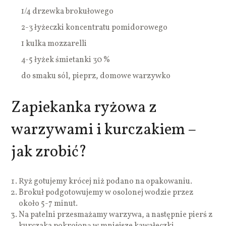
1/4 drzewka brokułowego
2-3 łyżeczki koncentratu pomidorowego
1 kulka mozzarelli
4-5 łyżek śmietanki 30 %
do smaku sól, pieprz, domowe warzywko
Zapiekanka ryżowa z
warzywami i kurczakiem –
jak zrobić?
Ryż gotujemy krócej niż podano na opakowaniu.
Brokuł podgotowujemy w osolonej wodzie przez
około 5-7 minut.
Na patelni przesmażamy warzywa, a następnie pierś z
kurczaka pokrojoną w mniejsze kawałeczki.