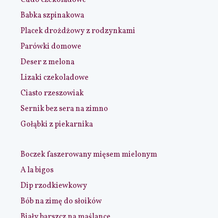
Babka szpinakowa
Placek drożdżowy z rodzynkami
Parówki domowe
Deser z melona
Lizaki czekoladowe
Ciasto rzeszowiak
Sernik bez sera na zimno
Gołąbki z piekarnika
Boczek faszerowany mięsem mielonym
A la bigos
Dip rzodkiewkowy
Bób na zimę do słoików
Biały barszcz na maślance