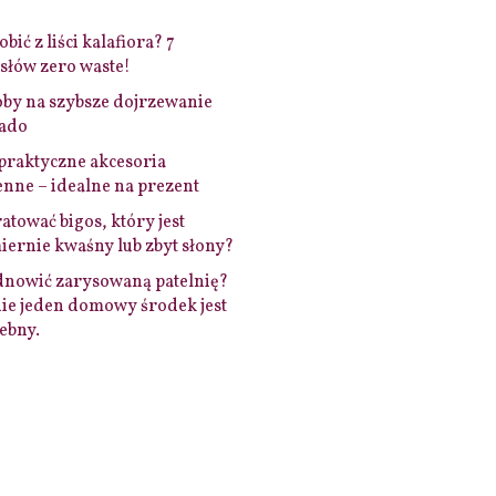
bić z liści kalafiora? 7
łów zero waste!
by na szybsze dojrzewanie
ado
praktyczne akcesoria
nne – idealne na prezent
ratować bigos, który jest
ernie kwaśny lub zbyt słony?
dnowić zarysowaną patelnię?
ie jeden domowy środek jest
ebny.