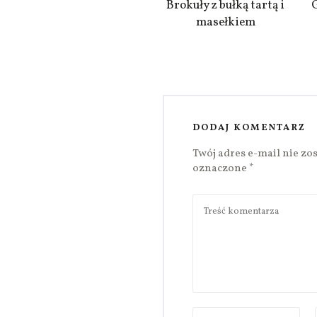
Brokuły z bułką tartą i
masełkiem
DODAJ KOMENTARZ
Twój adres e-mail nie zo
oznaczone
*