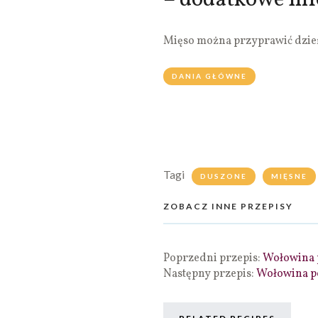
– dodatkowe in
Mięso można przyprawić dzień
DANIA GŁÓWNE
Tagi
DUSZONE
MIĘSNE
ZOBACZ INNE PRZEPISY
Poprzedni przepis:
Wołowina 
Następny przepis:
Wołowina p