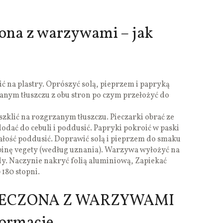
ona z warzywami – jak
ć na plastry. Oprószyć solą, pieprzem i papryką
anym tłuszczu z obu stron po czym przełożyć do
szklić na rozgrzanym tłuszczu. Pieczarki obrać ze
dodać do cebuli i poddusić. Papryki pokroić w paski
całość poddusić. Doprawić solą i pieprzem do smaku
inę vegety (według uznania). Warzywa wyłożyć na
y. Naczynie nakryć folią aluminiową, Zapiekać
 180 stopni.
ECZONA Z WARZYWAMI