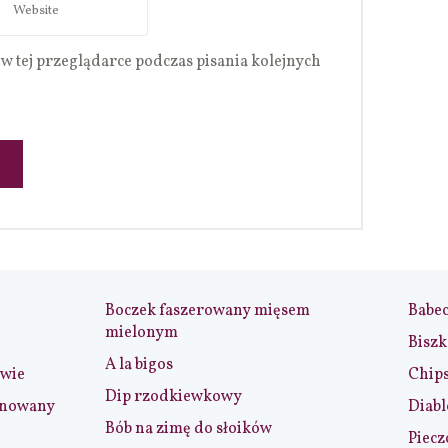
w tej przeglądarce podczas pisania kolejnych
Boczek faszerowany mięsem
Babe
mielonym
Biszk
A la bigos
iwie
Chip
Dip rzodkiewkowy
ynowany
Diabl
Bób na zimę do słoików
Piecz