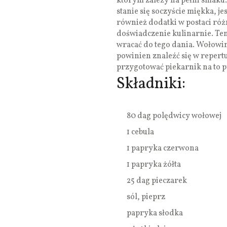
którym zależy na pełni smaku
stanie się soczyście miękka, je
również dodatki w postaci ró
doświadczenie kulinarnie. Ten 
wracać do tego dania. Wołowin
powinien znaleźć się w reper
przygotować piekarnik na to 
Składniki:
80 dag polędwicy wołowej
1 cebula
1 papryka czerwona
1 papryka żółta
25 dag pieczarek
sól, pieprz
papryka słodka