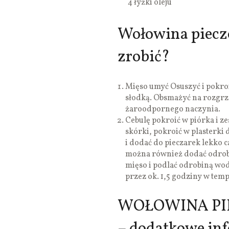
4 łyżki oleju
Wołowina piecz
zrobić?
Mięso umyć Osuszyć i pokroi
słodką. Obsmażyć na rozgrz
żaroodpornego naczynia.
Cebulę pokroić w piórka i ze
skórki, pokroić w plasterki 
i dodać do pieczarek lekko 
można również dodać odrob
mięso i podlać odrobiną wod
przez ok. 1,5 godziny w temp
WOŁOWINA PI