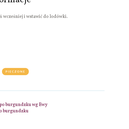
formacje
 wcześniej i wstawić do lodówki.
PIECZONE
po burgundzku wg Ewy
o burgundzku