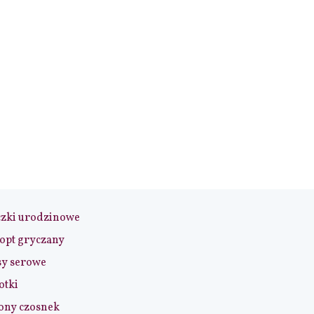
czki urodzinowe
opt gryczany
sy serowe
otki
ony czosnek