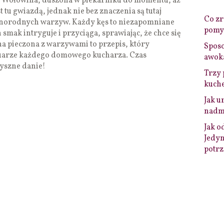
. Wołowina, duszona w piekarniku do momentu, aż
st tu gwiazdą, jednak nie bez znaczenia są tutaj
Co zro
żnorodnych warzyw. Każdy kęs to niezapomniane
pomys
smak intryguje i przyciąga, sprawiając, że chce się
a pieczona z warzywami to przepis, który
Sposo
tuarze każdego domowego kucharza. Czas
awok
pyszne danie!
Trzy 
kuche
Jak u
nadmi
Jak o
Jedyn
potrz