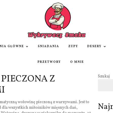
NIA GŁÓWNE
ŚNIADANIA
ZUPY
DESERY
PRZETWORY
O MNIE
PIECZONA Z
Szukaj
I
matyczną wołowinę pieczoną z warzywami. Jest to
Naj
d dla wszystkich miłośników mięsnych dań,