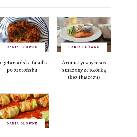
DANIA GŁÓWNE
DANIA GŁÓWNE
egetariańska fasolka
Aromatyczny łosoś
po bretońsku
smażony ze skórką
(bez tłuszczu)
DANIA GŁÓWNE