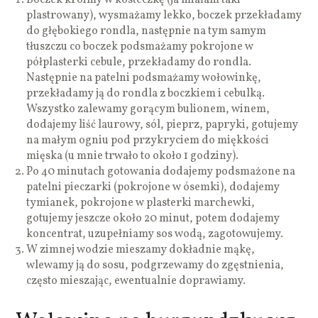
plastrowany), wysmażamy lekko, boczek przekładamy
do głębokiego rondla, następnie na tym samym
tłuszczu co boczek podsmażamy pokrojone w
półplasterki cebule, przekładamy do rondla.
Następnie na patelni podsmażamy wołowinkę,
przekładamy ją do rondla z boczkiem i cebulką.
Wszystko zalewamy gorącym bulionem, winem,
dodajemy liść laurowy, sól, pieprz, papryki, gotujemy
na małym ogniu pod przykryciem do miękkości
mięska (u mnie trwało to około 1 godziny).
Po 40 minutach gotowania dodajemy podsmażone na
patelni pieczarki (pokrojone w ósemki), dodajemy
tymianek, pokrojone w plasterki marchewki,
gotujemy jeszcze około 20 minut, potem dodajemy
koncentrat, uzupełniamy sos wodą, zagotowujemy.
W zimnej wodzie mieszamy dokładnie mąkę,
wlewamy ją do sosu, podgrzewamy do zgęstnienia,
często mieszając, ewentualnie doprawiamy.