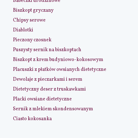
Babeczki urodzinowe
Biszkopt gryczany
Chipsy serowe
Diablotki
Pieczony czosnek
Puszysty sernik na biszkoptach
Biszkopt z krem budyniowo-kokosowym
Placuszki z płatków owsianych dietetyczne
Dewolaje z pieczarkami i serem
Dietetyczny deser z truskawkami
Placki owsiane dietetyczne
Sernik z mlekiem skondensowanym
Ciasto kokosanka