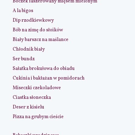
Boczek faszerowany mięsem mielonym
A la bigos
Dip rzodkiewkowy
Bób na zimę do słoików
Biały barszcz na maślance
Chłodnik biały
Ser bundz
Sałatka brokułowa do obiadu
Cukinia i bakłażan w pomidorach
Miseczki czekoladowe
Ciastka słoneczka
Deser z kisielu
Pizza na grubym cieście