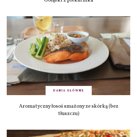
Gołąbki z piekarnika
DANIA GŁÓWNE
Aromatyczny łosoś smażony ze skórką (bez
tłuszczu)