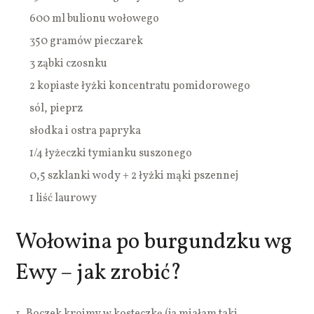
600 ml bulionu wołowego
350 gramów pieczarek
3 ząbki czosnku
2 kopiaste łyżki koncentratu pomidorowego
sól, pieprz
słodka i ostra papryka
1/4 łyżeczki tymianku suszonego
0,5 szklanki wody + 2 łyżki mąki pszennej
1 liść laurowy
Wołowina po burgundzku wg
Ewy – jak zrobić?
Boczek kroimy w kosteczkę (ja miałam taki