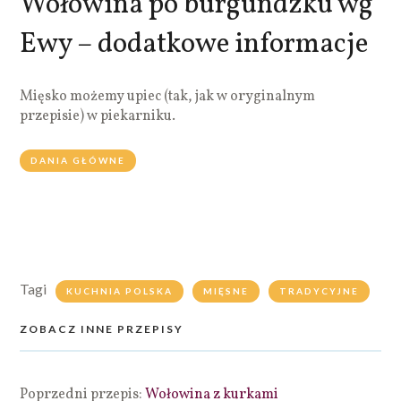
Wołowina po burgundzku wg
Ewy – dodatkowe informacje
Mięsko możemy upiec (tak, jak w oryginalnym
przepisie) w piekarniku.
DANIA GŁÓWNE
Tagi
KUCHNIA POLSKA
MIĘSNE
TRADYCYJNE
ZOBACZ INNE PRZEPISY
Poprzedni przepis:
Wołowina z kurkami