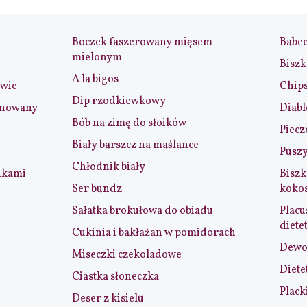
Boczek faszerowany mięsem
Babe
mielonym
Biszk
A la bigos
iwie
Chip
Dip rzodkiewkowy
ynowany
Diabl
Bób na zimę do słoików
Piecz
Biały barszcz na maślance
Puszy
Chłodnik biały
nkami
Biszk
Ser bundz
koko
Sałatka brokułowa do obiadu
Placu
diete
Cukinia i bakłażan w pomidorach
Dewol
Miseczki czekoladowe
Diete
Ciastka słoneczka
Plack
Deser z kisielu