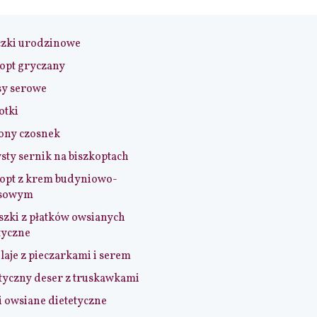
czki urodzinowe
opt gryczany
sy serowe
otki
ony czosnek
sty sernik na biszkoptach
opt z krem budyniowo-
sowym
szki z płatków owsianych
tyczne
aje z pieczarkami i serem
tyczny deser z truskawkami
i owsiane dietetyczne