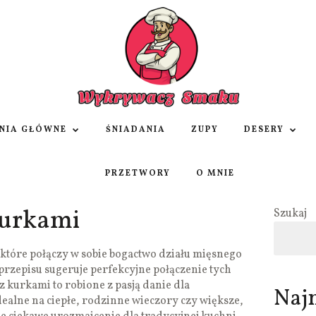
NIA GŁÓWNE
ŚNIADANIA
ZUPY
DESERY
PRZETWORY
O MNIE
kurkami
Szukaj
które połączy w sobie bogactwo działu mięsnego
 przepisu sugeruje perfekcyjne połączenie tych
kurkami to robione z pasją danie dla
Naj
lne na ciepłe, rodzinne wieczory czy większe,