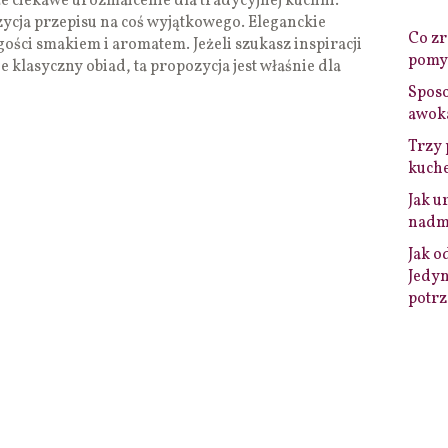
że ciekawe urozmaicenie dla tradycyjnej kuchni.
ycja przepisu na coś wyjątkowego. Eleganckie
Co zro
ości smakiem i aromatem. Jeżeli szukasz inspiracji
pomys
e klasyczny obiad, ta propozycja jest właśnie dla
Sposo
awok
Trzy 
kuche
Jak u
nadmi
Jak o
Jedyn
potrz