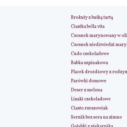
Brokuły z bułką tartą
Ciastka bella vita
Czosnek marynowany w ol
Czosnek niedźwiedzi mar
Cudo czekoladowe
Babka szpinakowa
Placek drożdżowy z rodzy
Parówki domowe
Deser z melona
Lizaki czekoladowe
Ciasto rzeszowiak
Sernik bez sera na zimno
Gołąbki z piekarnika