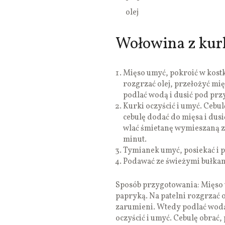
olej
Wołowina z kurk
Mięso umyć, pokroić w kostk
rozgrzać olej, przełożyć mię
podlać wodą i dusić pod pr
Kurki oczyścić i umyć. Cebul
cebulę dodać do mięsa i dusi
wlać śmietanę wymieszaną z 
minut.
Tymianek umyć, posiekać i 
Podawać ze świeżymi bułkam
Sposób przygotowania: Mięso u
papryką. Na patelni rozgrzać o
zarumieni. Wtedy podlać wodą
oczyścić i umyć. Cebulę obrać, 