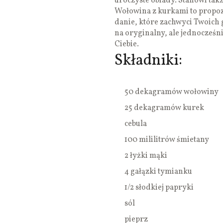
uroczyste obiady. Stanowi tak
Wołowina z kurkami to propoz
danie, które zachwyci Twoich g
na oryginalny, ale jednocześni
Ciebie.
Składniki:
50 dekagramów wołowiny
25 dekagramów kurek
cebula
100 mililitrów śmietany
2 łyżki mąki
4 gałązki tymianku
1/2 słodkiej papryki
sól
pieprz