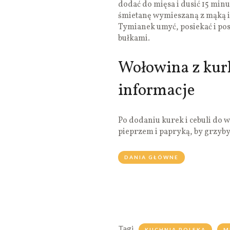
dodać do mięsa i dusić 15 minu
śmietanę wymieszaną z mąką i 
Tymianek umyć, posiekać i po
bułkami.
Wołowina z kur
informacje
Po dodaniu kurek i cebuli do w
pieprzem i papryką, by grzyby
DANIA GŁÓWNE
Tagi
KUCHNIA POLSKA
M