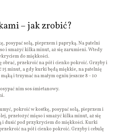
ami – jak zrobić?
ę, posypać solą, pieprzem i papryką. Na patelni
so i smażyć kilka minut, aż się zarumieni. Wtedy
zykryciem do miękkości.
ę obrać, przekroić na pół i cienko pokroić. Grzyby i
ć 15 minut, a gdy kurki będą miękkie, na patelnię
mąką i trzymać na małym ogniu jeszcze 8 – 10
posypać nim sos śmietanowy.
i.
myć, pokroić w kostkę, posypać solą, pieprzem i
lej, przełożyć mięso i smażyć kilka minut, aż się
 i dusić pod przykryciem do miękkości. Kurki
przekroić na pół i cienko pokroić. Grzyby i cebulę