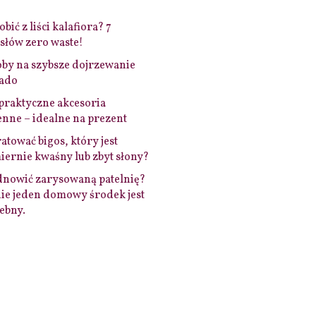
bić z liści kalafiora? 7
łów zero waste!
by na szybsze dojrzewanie
ado
praktyczne akcesoria
nne – idealne na prezent
ratować bigos, który jest
ernie kwaśny lub zbyt słony?
dnowić zarysowaną patelnię?
ie jeden domowy środek jest
ebny.