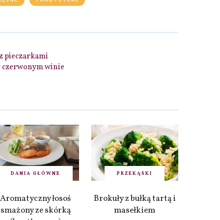
z pieczarkami
 czerwonym winie
DANIA GŁÓWNE
PRZEKĄSKI
Aromatyczny łosoś
Brokuły z bułką tartą i
smażony ze skórką
masełkiem