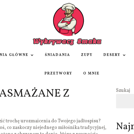
NIA GŁÓWNE
ŚNIADANIA
ZUPY
DESERY
PRZETWORY
O MNIE
ZASMAŻANE Z
Szukaj
ić trochę urozmaicenia do Twojego jadłospisu?
Naj
oś, co zaskoczy niejednego miłośnika tradycyjnej,