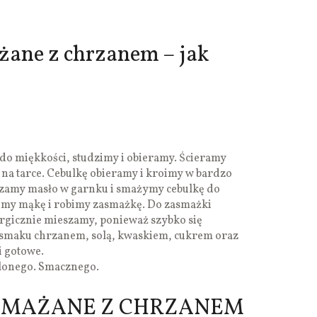
żane z chrzanem – jak
do miękkości, studzimy i obieramy. Ścieramy
na tarce. Cebulkę obieramy i kroimy w bardzo
zamy masło w garnku i smażymy cebulkę do
emy mąkę i robimy zasmażkę. Do zasmażki
ergicznie mieszamy, ponieważ szybko się
 smaku chrzanem, solą, kwaskiem, cukrem oraz
i gotowe.
elonego. Smacznego.
SMAŻANE Z CHRZANEM