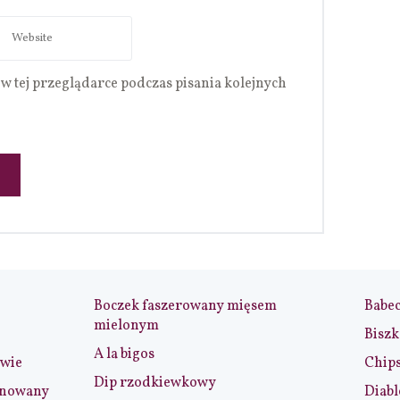
w tej przeglądarce podczas pisania kolejnych
Boczek faszerowany mięsem
Babe
mielonym
Biszk
A la bigos
iwie
Chip
Dip rzodkiewkowy
ynowany
Diabl