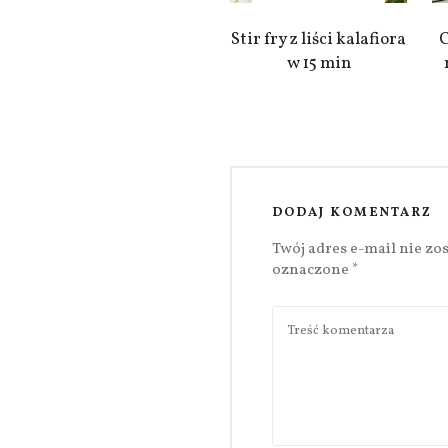
Stir fry z liści kalafiora
C
w 15 min
DODAJ KOMENTARZ
Twój adres e-mail nie zo
oznaczone
*