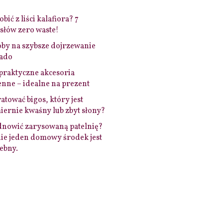
bić z liści kalafiora? 7
łów zero waste!
by na szybsze dojrzewanie
ado
praktyczne akcesoria
nne – idealne na prezent
ratować bigos, który jest
ernie kwaśny lub zbyt słony?
dnowić zarysowaną patelnię?
ie jeden domowy środek jest
ebny.