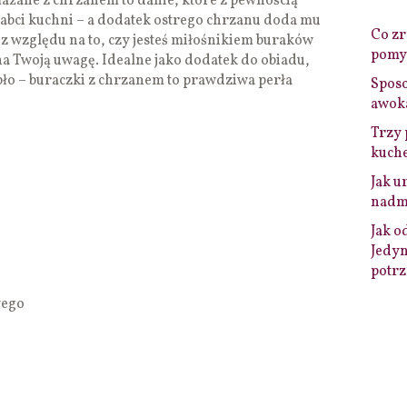
mażane z chrzanem to danie, które z pewnością
abci kuchni – a dodatek ostrego chrzanu doda mu
Co zro
z względu na to, czy jesteś miłośnikiem buraków
pomys
 na Twoją uwagę. Idealne jako dodatek do obiadu,
epło – buraczki z chrzanem to prawdziwa perła
Sposo
awok
Trzy 
kuche
Jak u
nadmi
Jak o
Jedyn
potrz
wego