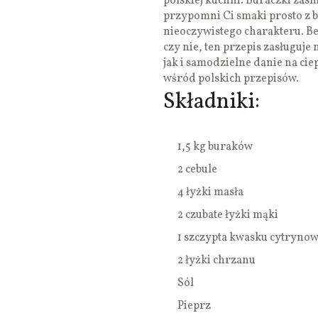
polskiej kuchni. Buraczki zas
przypomni Ci smaki prosto z b
nieoczywistego charakteru. Be
czy nie, ten przepis zasługuje
jak i samodzielne danie na ci
wśród polskich przepisów.
Składniki:
1,5 kg buraków
2 cebule
4 łyżki masła
2 czubate łyżki mąki
1 szczypta kwasku cytryno
2 łyżki chrzanu
Sól
Pieprz