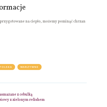
formacje
 przygotowane na ciepło, możemy pominąć chrzan
POLSKA
WARZYWNE
asmażane z cebulką
iowy z zielonym relishem