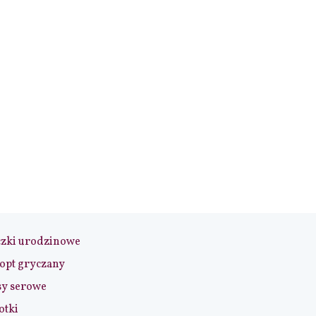
czki urodzinowe
opt gryczany
sy serowe
otki