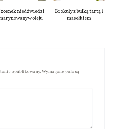
zosnek niedźwiedzi
Brokuły z bułką tartą i
marynowany w oleju
masełkiem
stanie opublikowany.
Wymagane pola są