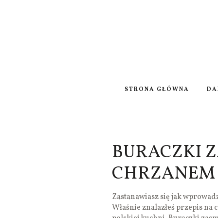
STRONA GŁÓWNA
DA
BURACZKI 
CHRZANEM
Zastanawiasz się jak wprowadz
Właśnie znalazłeś przepis na c