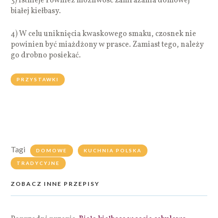
3) Istnieje również możliwość zamrażania domowej
białej kiełbasy.
4) W celu uniknięcia kwaskowego smaku, czosnek nie
powinien być miażdżony w prasce. Zamiast tego, należy
go drobno posiekać.
PRZYSTAWKI
Tagi
DOMOWE
KUCHNIA POLSKA
TRADYCYJNE
ZOBACZ INNE PRZEPISY