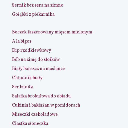
Sernik bez sera na zimno
Gołąbki z piekarnika
Boczek faszerowany mięsem mielonym
A la bigos
Dip rzodkiewkowy
Bób na zimę do słoików
Biały barszcz na maślance
Chłodnik biały
Ser bundz
Sałatka brokułowa do obiadu
Cukinia i bakłażan w pomidorach
Miseczki czekoladowe
Ciastka słoneczka