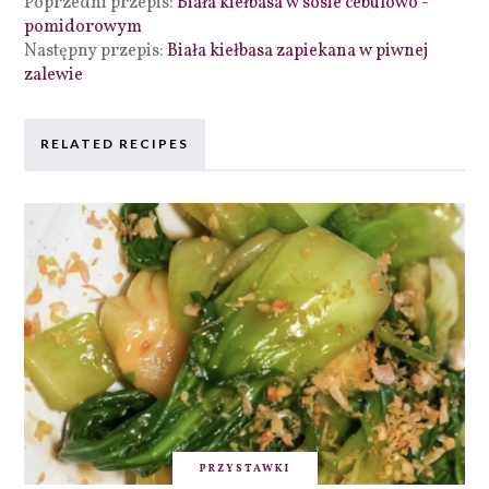
Poprzedni przepis:
Biała kiełbasa w sosie cebulowo -
pomidorowym
Następny przepis:
Biała kiełbasa zapiekana w piwnej
zalewie
RELATED RECIPES
PRZYSTAWKI