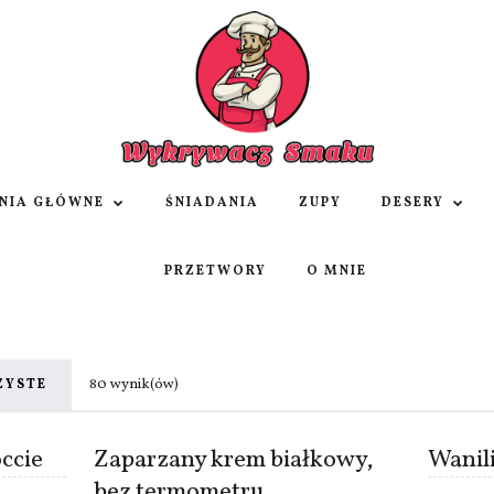
NIA GŁÓWNE
ŚNIADANIA
ZUPY
DESERY
PRZETWORY
O MNIE
80 wynik(ów)
ZYSTE
ccie
Zaparzany krem białkowy,
Wanil
bez termometru