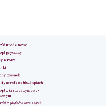
czki urodzinowe
opt gryczany
sy serowe
otki
ony czosnek
sty sernik na biszkoptach
opt z krem budyniowo-
sowym
szki z płatków owsianych