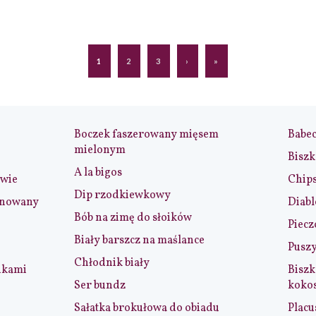
1
2
3
›
»
Boczek faszerowany mięsem
Babe
mielonym
Biszk
A la bigos
iwie
Chip
Dip rzodkiewkowy
ynowany
Diabl
Bób na zimę do słoików
Piecz
Biały barszcz na maślance
Puszy
Chłodnik biały
nkami
Biszk
Ser bundz
koko
Sałatka brokułowa do obiadu
Placu