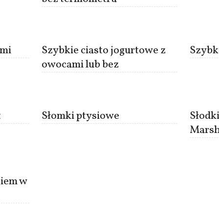
ami
Szybkie ciasto jogurtowe z
Szybk
owocami lub bez
t
Słomki ptysiowe
Słodki
Marsh
kiem w