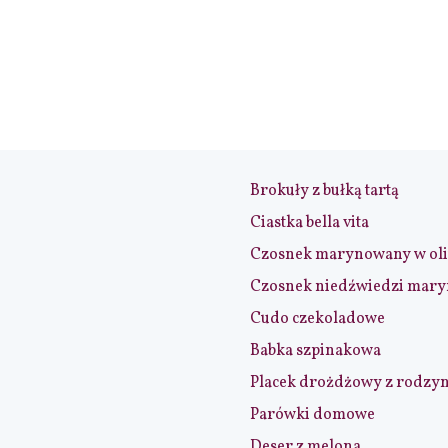
Brokuły z bułką tartą
Ciastka bella vita
Czosnek marynowany w ol
Czosnek niedźwiedzi mar
Cudo czekoladowe
Babka szpinakowa
Placek drożdżowy z rodzy
Parówki domowe
Deser z melona