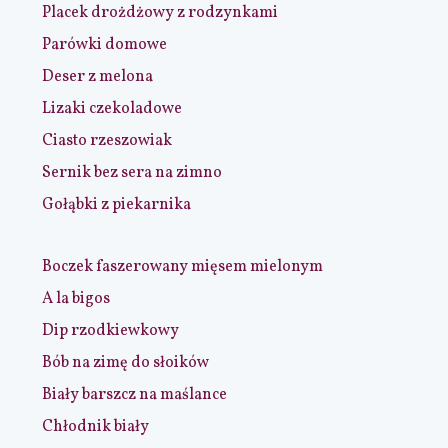
Placek drożdżowy z rodzynkami
Parówki domowe
Deser z melona
Lizaki czekoladowe
Ciasto rzeszowiak
Sernik bez sera na zimno
Gołąbki z piekarnika
Boczek faszerowany mięsem mielonym
A la bigos
Dip rzodkiewkowy
Bób na zimę do słoików
Biały barszcz na maślance
Chłodnik biały