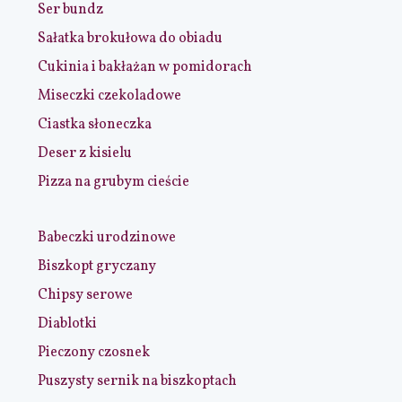
Ser bundz
Sałatka brokułowa do obiadu
Cukinia i bakłażan w pomidorach
Miseczki czekoladowe
Ciastka słoneczka
Deser z kisielu
Pizza na grubym cieście
Babeczki urodzinowe
Biszkopt gryczany
Chipsy serowe
Diablotki
Pieczony czosnek
Puszysty sernik na biszkoptach