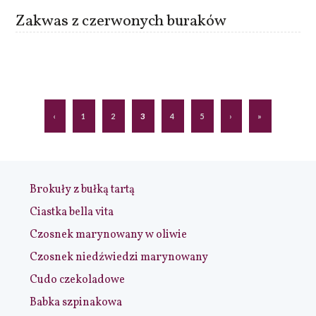
Zakwas z czerwonych buraków
‹
1
2
3
4
5
›
»
Brokuły z bułką tartą
Ciastka bella vita
Czosnek marynowany w oliwie
Czosnek niedźwiedzi marynowany
Cudo czekoladowe
Babka szpinakowa