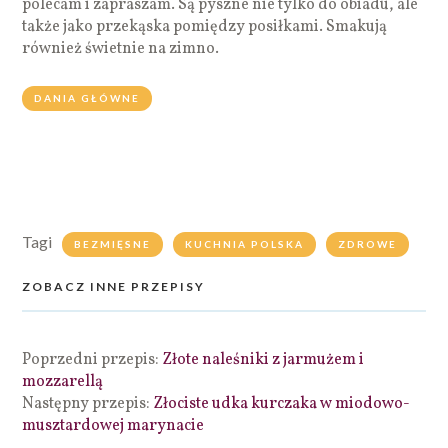
polecam i zapraszam. Są pyszne nie tylko do obiadu, ale
także jako przekąska pomiędzy posiłkami. Smakują
również świetnie na zimno.
DANIA GŁÓWNE
Tagi
BEZMIĘSNE
KUCHNIA POLSKA
ZDROWE
ZOBACZ INNE PRZEPISY
Poprzedni przepis:
Złote naleśniki z jarmużem i
mozzarellą
Następny przepis:
Złociste udka kurczaka w miodowo-
musztardowej marynacie