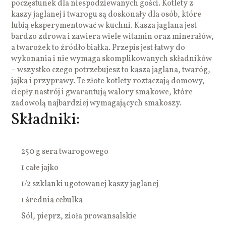
poczęstunek dla niespodziewanych gości. Kotlety z
kaszy jaglanej i twarogu są doskonały dla osób, które
lubią eksperymentować w kuchni. Kasza jaglana jest
bardzo zdrowa i zawiera wiele witamin oraz minerałów,
a twarożek to źródło białka. Przepis jest łatwy do
wykonania i nie wymaga skomplikowanych składników
– wszystko czego potrzebujesz to kasza jaglana, twaróg,
jajka i przyprawy. Te złote kotlety roztaczają domowy,
ciepły nastrój i gwarantują walory smakowe, które
zadowolą najbardziej wymagających smakoszy.
Składniki:
250 g sera twarogowego
1 całe jajko
1/2 szklanki ugotowanej kaszy jaglanej
1 średnia cebulka
Sól, pieprz, zioła prowansalskie