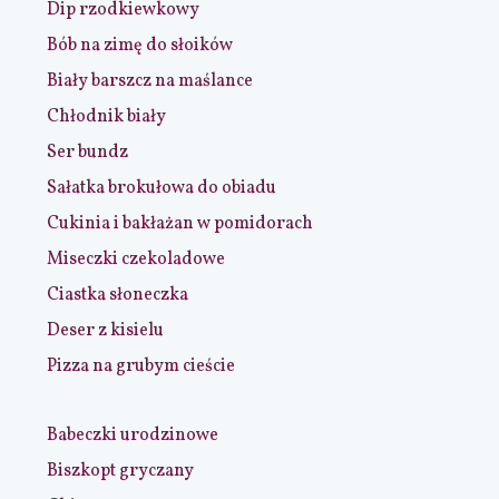
Dip rzodkiewkowy
Bób na zimę do słoików
Biały barszcz na maślance
Chłodnik biały
Ser bundz
Sałatka brokułowa do obiadu
Cukinia i bakłażan w pomidorach
Miseczki czekoladowe
Ciastka słoneczka
Deser z kisielu
Pizza na grubym cieście
Babeczki urodzinowe
Biszkopt gryczany