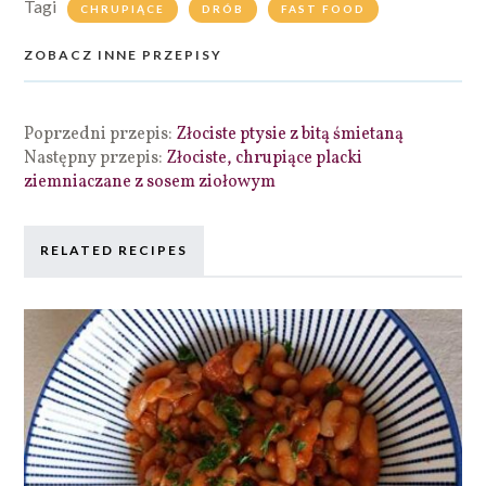
Tagi
CHRUPIĄCE
DRÓB
FAST FOOD
ZOBACZ INNE PRZEPISY
Poprzedni przepis:
Złociste ptysie z bitą śmietaną
Następny przepis:
Złociste, chrupiące placki
ziemniaczane z sosem ziołowym
RELATED RECIPES