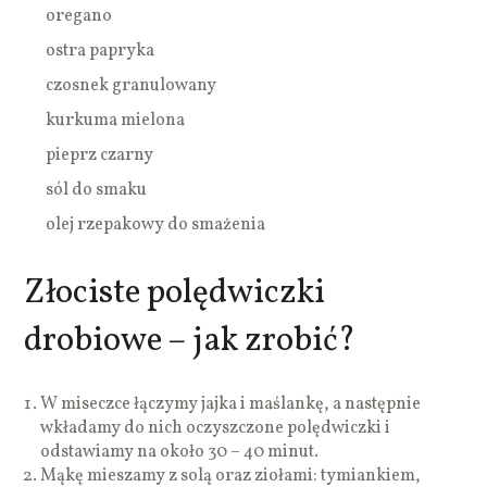
oregano
ostra papryka
czosnek granulowany
kurkuma mielona
pieprz czarny
sól do smaku
olej rzepakowy do smażenia
Złociste polędwiczki
drobiowe – jak zrobić?
W miseczce łączymy jajka i maślankę, a następnie
wkładamy do nich oczyszczone polędwiczki i
odstawiamy na około 30 – 40 minut.
Mąkę mieszamy z solą oraz ziołami: tymiankiem,