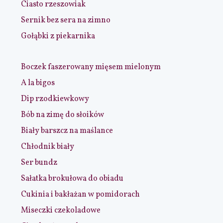
Ciasto rzeszowiak
Sernik bez sera na zimno
Gołąbki z piekarnika
Boczek faszerowany mięsem mielonym
A la bigos
Dip rzodkiewkowy
Bób na zimę do słoików
Biały barszcz na maślance
Chłodnik biały
Ser bundz
Sałatka brokułowa do obiadu
Cukinia i bakłażan w pomidorach
Miseczki czekoladowe