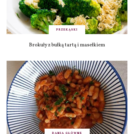
PRZEKĄSKI
Brokuły z bułką tartą i masełkiem
DANIA GŁÓWNE