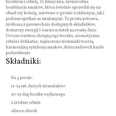
boczkiem i cebulą. To klasyczna, niezawodna
kombinacja smaków, która świetnie sprawdzi się na
obiad czy kolację, zarówno w gronie rodzinnym, jak i
podczas spotkań ze znajomymi. Ta prosta potrawa,
zrobiona z powszechnie dostępnych składników,
dostarczy energii i warms notatek na resztę dnia.
Urocza warstwa chrupiącego boczku, aromatyczna
cebula i delikatne, zapieczone ziemniaki tworzą
harmonijną symfonię smaków, która zadowoli każde
podniebienie.
Składniki:
Na 4 porcje:
12-14 szt. dużych ziemniaków
20-25 dag boczku wędzonego
2 średnie cebule
oliwa z oliwek