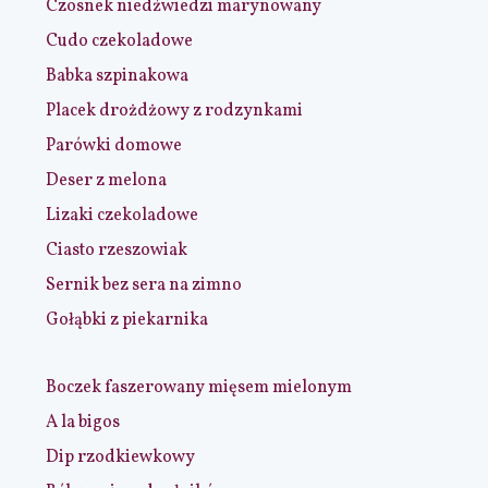
Czosnek niedźwiedzi marynowany
Cudo czekoladowe
Babka szpinakowa
Placek drożdżowy z rodzynkami
Parówki domowe
Deser z melona
Lizaki czekoladowe
Ciasto rzeszowiak
Sernik bez sera na zimno
Gołąbki z piekarnika
Boczek faszerowany mięsem mielonym
A la bigos
Dip rzodkiewkowy