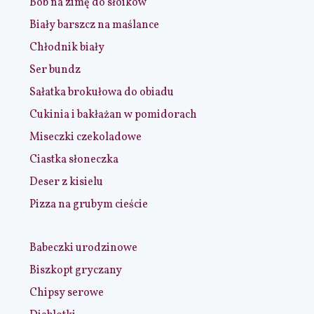
Bób na zimę do słoików
Biały barszcz na maślance
Chłodnik biały
Ser bundz
Sałatka brokułowa do obiadu
Cukinia i bakłażan w pomidorach
Miseczki czekoladowe
Ciastka słoneczka
Deser z kisielu
Pizza na grubym cieście
Babeczki urodzinowe
Biszkopt gryczany
Chipsy serowe