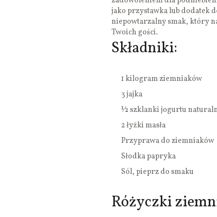
zadowoleniem dla podniebienia
jako przystawka lub dodatek 
niepowtarzalny smak, który na
Twoich gości.
Składniki:
1 kilogram ziemniaków
3 jajka
½ szklanki jogurtu natural
2 łyżki masła
Przyprawa do ziemniaków
Słodka papryka
Sól, pieprz do smaku
Różyczki ziemni