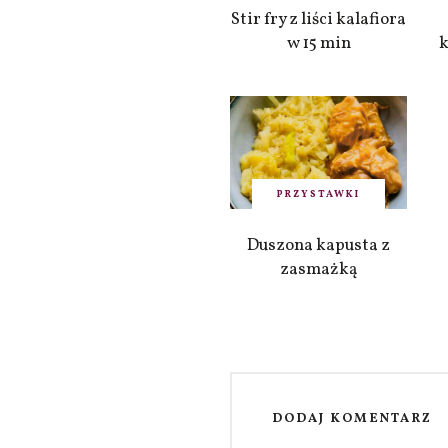
Stir fry z liści kalafiora
w 15 min
k
PRZYSTAWKI
Duszona kapusta z
zasmażką
DODAJ KOMENTARZ