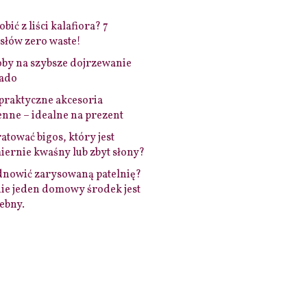
bić z liści kalafiora? 7
łów zero waste!
by na szybsze dojrzewanie
ado
praktyczne akcesoria
nne – idealne na prezent
ratować bigos, który jest
ernie kwaśny lub zbyt słony?
dnowić zarysowaną patelnię?
ie jeden domowy środek jest
ebny.