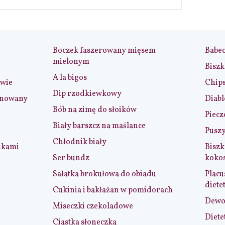
Boczek faszerowany mięsem
Babe
mielonym
Biszk
A la bigos
iwie
Chip
Dip rzodkiewkowy
ynowany
Diabl
Bób na zimę do słoików
Piecz
Biały barszcz na maślance
Puszy
Chłodnik biały
nkami
Biszk
Ser bundz
koko
Sałatka brokułowa do obiadu
Placu
diete
Cukinia i bakłażan w pomidorach
Dewol
Miseczki czekoladowe
Diete
Ciastka słoneczka