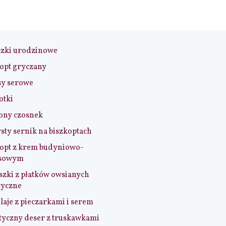
czki urodzinowe
opt gryczany
sy serowe
otki
ony czosnek
sty sernik na biszkoptach
opt z krem budyniowo-
sowym
szki z płatków owsianych
tyczne
aje z pieczarkami i serem
tyczny deser z truskawkami