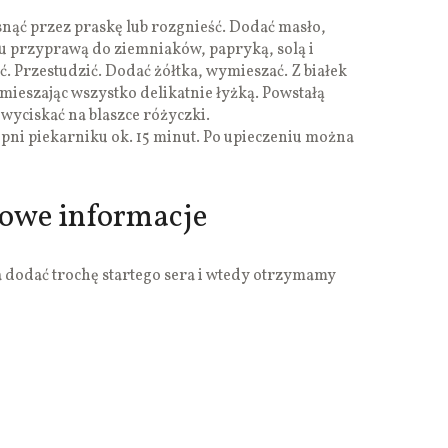
nąć przez praskę lub rozgnieść. Dodać masło,
u przyprawą do ziemniaków, papryką, solą i
 Przestudzić. Dodać żółtka, wymieszać. Z białek
 mieszając wszystko delikatnie łyżką. Powstałą
wyciskać na blaszce różyczki.
pni piekarniku ok. 15 minut. Po upieczeniu można
kowe informacje
dodać trochę startego sera i wtedy otrzymamy