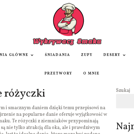
NIA GŁÓWNE
ŚNIADANIA
ZUPY
DESERY
PRZETWORY
O MNIE
 różyczki
Szukaj
ym i smacznym daniem dzięki temu przepisowi na
jrzenie na popularne danie oferuje wyjątkowość w
smaku. Te różyczki z ziemniaków przypominają
Naj
 są nie tylko atrakcją dla oka, ale i prawdziwym