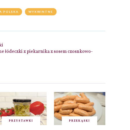
A POLSKA
WYKWINTNE
ki
e łódeczki z piekarnika z sosem czosnkowo-
PRZYSTAWKI
PRZEKĄSKI