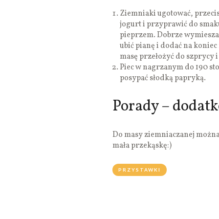
Ziemniaki ugotować, przecis
jogurt i przyprawić do smak
pieprzem. Dobrze wymieszać.
ubić pianę i dodać na koniec
masę przełożyć do szprycy i 
Piec w nagrzanym do 190 sto
posypać słodką papryką.
Porady – dodat
Do masy ziemniaczanej można 
mała przekąskę:)
PRZYSTAWKI