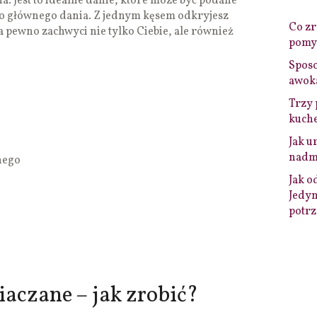
. Jest to idealne danie, ktore moze być podane
do głównego dania. Z jednym kęsem odkryjesz
Co zro
 pewno zachwyci nie tylko Ciebie, ale również
pomys
Sposo
awok
Trzy 
kuche
Jak u
nadmi
nego
Jak o
Jedyn
potrz
aczane – jak zrobić?