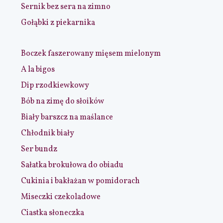
Sernik bez sera na zimno
Gołąbki z piekarnika
Boczek faszerowany mięsem mielonym
A la bigos
Dip rzodkiewkowy
Bób na zimę do słoików
Biały barszcz na maślance
Chłodnik biały
Ser bundz
Sałatka brokułowa do obiadu
Cukinia i bakłażan w pomidorach
Miseczki czekoladowe
Ciastka słoneczka