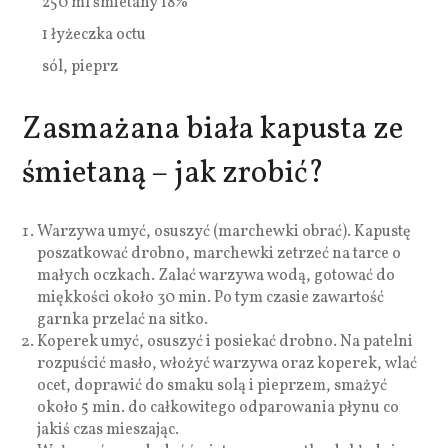
250 ml śmietany 18%
1 łyżeczka octu
sól, pieprz
Zasmażana biała kapusta ze
śmietaną – jak zrobić?
Warzywa umyć, osuszyć (marchewki obrać). Kapustę
poszatkować drobno, marchewki zetrzeć na tarce o
małych oczkach. Zalać warzywa wodą, gotować do
miękkości około 30 min. Po tym czasie zawartość
garnka przelać na sitko.
Koperek umyć, osuszyć i posiekać drobno. Na patelni
rozpuścić masło, włożyć warzywa oraz koperek, wlać
ocet, doprawić do smaku solą i pieprzem, smażyć
około 5 min. do całkowitego odparowania płynu co
jakiś czas mieszając.