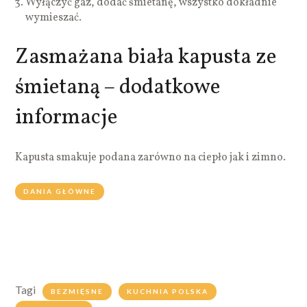
Wyłączyć gaz, dodać śmietanę, wszystko dokładnie
wymieszać.
Zasmażana biała kapusta ze
śmietaną – dodatkowe
informacje
Kapusta smakuje podana zarówno na ciepło jak i zimno.
DANIA GŁÓWNE
Tagi
BEZMIĘSNE
KUCHNIA POLSKA