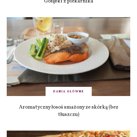
Gołąbki z piekarnika
DANIA GŁÓWNE
Aromatyczny łosoś smażony ze skórką (bez
tłuszczu)