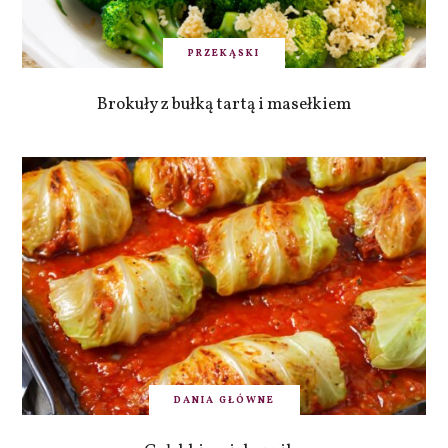
PRZEKĄSKI
Brokuły z bułką tartą i masełkiem
DANIA GŁÓWNE