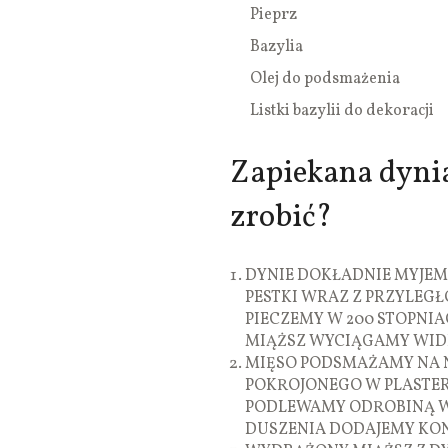
Pieprz
Bazylia
Olej do podsmażenia
Listki bazylii do dekoracji
Zapiekana dyni
zrobić?
DYNIE DOKŁADNIE MYJEM
PESTKI WRAZ Z PRZYLEG
PIECZEMY W 200 STOPNIA
MIĄŻSZ WYCIĄGAMY WID
MIĘSO PODSMAŻAMY NA NI
POKROJONEGO W PLASTERK
PODLEWAMY ODROBINĄ WO
DUSZENIA DODAJEMY KO