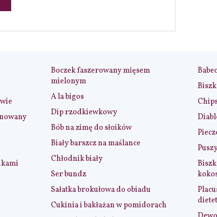
Boczek faszerowany mięsem
Babe
mielonym
Biszk
A la bigos
iwie
Chip
Dip rzodkiewkowy
ynowany
Diabl
Bób na zimę do słoików
Piecz
Biały barszcz na maślance
Puszy
Chłodnik biały
nkami
Biszk
Ser bundz
koko
Sałatka brokułowa do obiadu
Placu
diete
Cukinia i bakłażan w pomidorach
Dewol