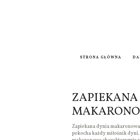
STRONA GŁÓWNA
DA
ZAPIEKANA
MAKARON
Zapiekana dynia makaronowa t
pokocha każdy miłośnik dyni.