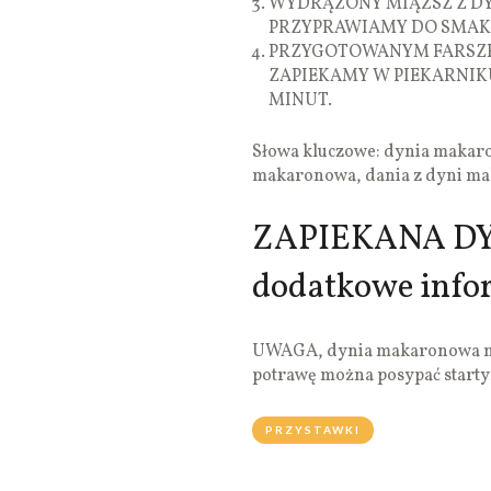
WYDRĄŻONY MIĄŻSZ Z D
PRZYPRAWIAMY DO SMAKU 
PRZYGOTOWANYM FARSZE
ZAPIEKAMY W PIEKARNIK
MINUT.
Słowa kluczowe: dynia makaro
makaronowa, dania z dyni ma
ZAPIEKANA D
dodatkowe info
UWAGA, dynia makaronowa ma 
potrawę można posypać start
PRZYSTAWKI