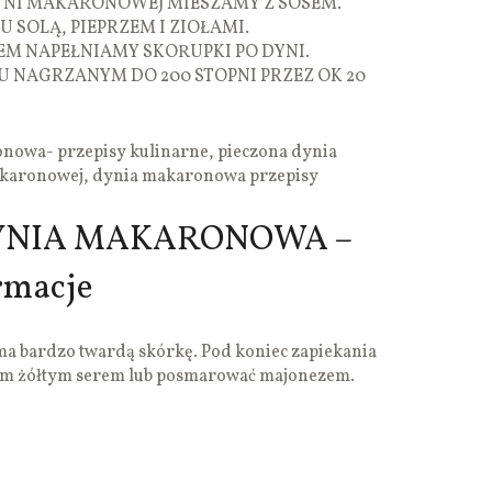
YNI MAKARONOWEJ MIESZAMY Z SOSEM.
SOLĄ, PIEPRZEM I ZIOŁAMI.
M NAPEŁNIAMY SKORUPKI PO DYNI.
U NAGRZANYM DO 200 STOPNI PRZEZ OK 20
nowa- przepisy kulinarne, pieczona dynia
karonowej, dynia makaronowa przepisy
YNIA MAKARONOWA –
rmacje
bardzo twardą skórkę. Pod koniec zapiekania
ym żółtym serem lub posmarować majonezem.