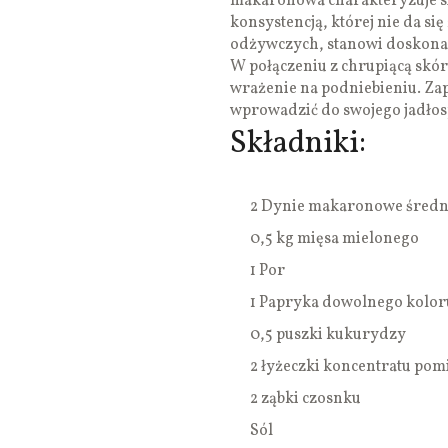
makaronowa charakteryzuje si
konsystencją, której nie da si
odżywczych, stanowi doskona
W połączeniu z chrupiącą skó
wrażenie na podniebieniu. Za
wprowadzić do swojego jadłos
Składniki:
2 Dynie makaronowe średni
0,5 kg mięsa mielonego
1 Por
1 Papryka dowolnego kolor
0,5 puszki kukurydzy
2 łyżeczki koncentratu po
2 ząbki czosnku
Sól