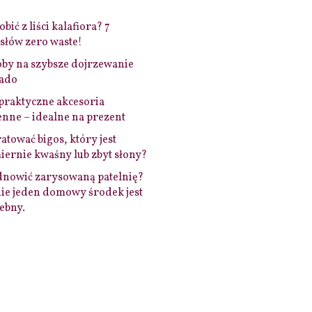
bić z liści kalafiora? 7
łów zero waste!
by na szybsze dojrzewanie
ado
praktyczne akcesoria
nne – idealne na prezent
ratować bigos, który jest
ernie kwaśny lub zbyt słony?
dnowić zarysowaną patelnię?
ie jeden domowy środek jest
ebny.