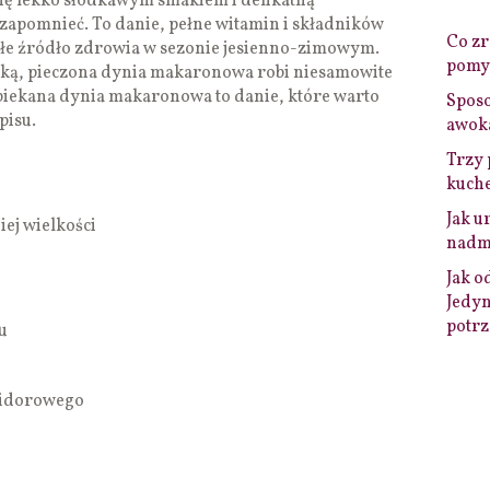
ę lekko słodkawym smakiem i delikatną
ę zapomnieć. To danie, pełne witamin i składników
Co zro
łe źródło zdrowia w sezonie jesienno-zimowym.
pomys
rką, pieczona dynia makaronowa robi niesamowite
piekana dynia makaronowa to danie, które warto
Sposo
pisu.
awok
Trzy 
kuche
Jak u
ej wielkości
nadmi
Jak o
Jedyn
potrz
u
midorowego