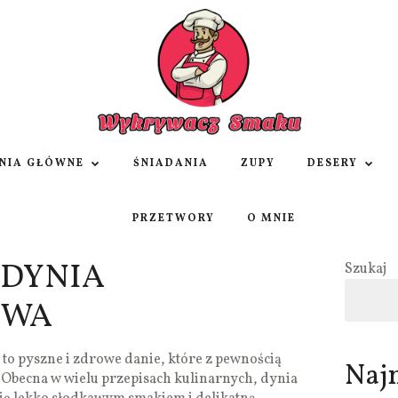
NIA GŁÓWNE
ŚNIADANIA
ZUPY
DESERY
PRZETWORY
O MNIE
 DYNIA
Szukaj
OWA
o pyszne i zdrowe danie, które z pewnością
Naj
 Obecna w wielu przepisach kulinarnych, dynia