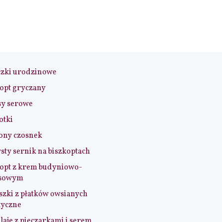
czki urodzinowe
opt gryczany
sy serowe
otki
ony czosnek
sty sernik na biszkoptach
opt z krem budyniowo-
sowym
szki z płatków owsianych
tyczne
aje z pieczarkami i serem