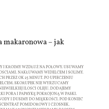
a makaronowa – jak
Y I KROIMY WZDŁUŻ NA POŁOWY. USUWAMY
ŁOŚCIAMI. NAKŁUWAMY WIDELCEM I SOLIMY.
CH PRZEZ OK 25 MINUT. PO UPIECZENIU
ELCEM. SKORUPEK NIE WYRZUCAMY
EWIELKIEJ ILOŚCI OLEJU. DODAJEMY
I PORA I PAPRYKĘ POKROJONĄ W PASKI.
DY I DUSIMY DO MIĘKKOŚCI. POD KONIEC
NCENTRAT POMIDOROWY I CZOSNEK.