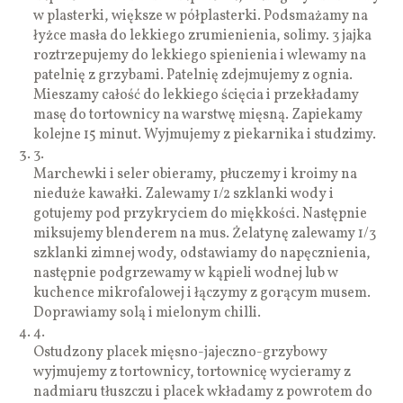
w plasterki, większe w półplasterki. Podsmażamy na
łyżce masła do lekkiego zrumienienia, solimy. 3 jajka
roztrzepujemy do lekkiego spienienia i wlewamy na
patelnię z grzybami. Patelnię zdejmujemy z ognia.
Mieszamy całość do lekkiego ścięcia i przekładamy
masę do tortownicy na warstwę mięsną. Zapiekamy
kolejne 15 minut. Wyjmujemy z piekarnika i studzimy.
3.
Marchewki i seler obieramy, płuczemy i kroimy na
nieduże kawałki. Zalewamy 1/2 szklanki wody i
gotujemy pod przykryciem do miękkości. Następnie
miksujemy blenderem na mus. Żelatynę zalewamy 1/3
szklanki zimnej wody, odstawiamy do napęcznienia,
następnie podgrzewamy w kąpieli wodnej lub w
kuchence mikrofalowej i łączymy z gorącym musem.
Doprawiamy solą i mielonym chilli.
4.
Ostudzony placek mięsno-jajeczno-grzybowy
wyjmujemy z tortownicy, tortownicę wycieramy z
nadmiaru tłuszczu i placek wkładamy z powrotem do