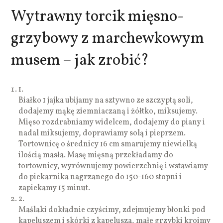
Wytrawny torcik mięsno-
grzybowy z marchewkowym
musem – jak zrobić?
1.
Białko 1 jajka ubijamy na sztywno ze szczyptą soli,
dodajemy mąkę ziemniaczaną i żółtko, miksujemy.
Mięso rozdrabniamy widelcem, dodajemy do piany i
nadal miksujemy, doprawiamy solą i pieprzem.
Tortownicę o średnicy 16 cm smarujemy niewielką
ilością masła. Masę mięsną przekładamy do
tortownicy, wyrównujemy powierzchnię i wstawiamy
do piekarnika nagrzanego do 150-160 stopni i
zapiekamy 15 minut.
2.
Maślaki dokładnie czyścimy, zdejmujemy błonki pod
kapeluszem i skórki z kapelusza, małe grzybki kroimy