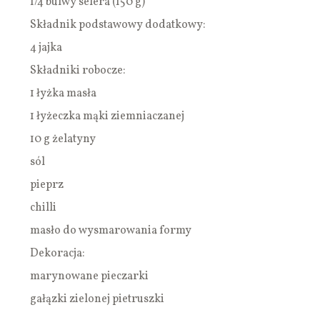
1/4 bulwy selera (150 g)
Składnik podstawowy dodatkowy:
4 jajka
Składniki robocze:
1 łyżka masła
1 łyżeczka mąki ziemniaczanej
10 g żelatyny
sól
pieprz
chilli
masło do wysmarowania formy
Dekoracja:
marynowane pieczarki
gałązki zielonej pietruszki