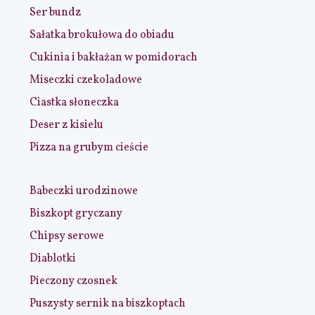
Ser bundz
Sałatka brokułowa do obiadu
Cukinia i bakłażan w pomidorach
Miseczki czekoladowe
Ciastka słoneczka
Deser z kisielu
Pizza na grubym cieście
Babeczki urodzinowe
Biszkopt gryczany
Chipsy serowe
Diablotki
Pieczony czosnek
Puszysty sernik na biszkoptach