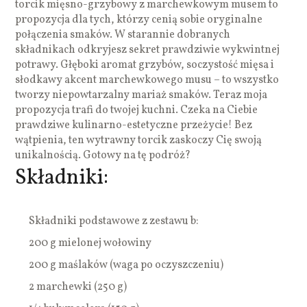
torcik mięsno-grzybowy z marchewkowym musem to
propozycja dla tych, którzy cenią sobie oryginalne
połączenia smaków. W starannie dobranych
składnikach odkryjesz sekret prawdziwie wykwintnej
potrawy. Głęboki aromat grzybów, soczystość mięsa i
słodkawy akcent marchewkowego musu – to wszystko
tworzy niepowtarzalny mariaż smaków. Teraz moja
propozycja trafi do twojej kuchni. Czeka na Ciebie
prawdziwe kulinarno-estetyczne przeżycie! Bez
wątpienia, ten wytrawny torcik zaskoczy Cię swoją
unikalnością. Gotowy na tę podróż?
Składniki:
Składniki podstawowe z zestawu b:
200 g mielonej wołowiny
200 g maślaków (waga po oczyszczeniu)
2 marchewki (250 g)