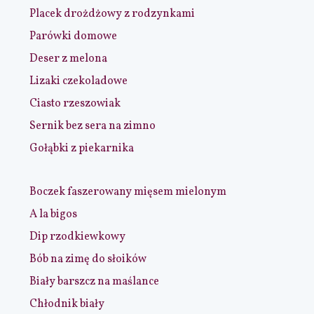
Placek drożdżowy z rodzynkami
Parówki domowe
Deser z melona
Lizaki czekoladowe
Ciasto rzeszowiak
Sernik bez sera na zimno
Gołąbki z piekarnika
Boczek faszerowany mięsem mielonym
A la bigos
Dip rzodkiewkowy
Bób na zimę do słoików
Biały barszcz na maślance
Chłodnik biały