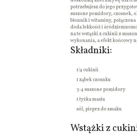
doskonałą alternatywę dla tra
potrzebujesz do jego przygoto
suszone pomidory, czosnek, ol
błonnik i witaminy, połączo
doda lekkości i śródziemnomo
na te wstążki z cukinii z susz
wykonania, a efekt końcowy 
Składniki:
1/4 cukinii
1 ząbek czosnku
3-4 suszone pomidory
1 łyżka masła
sól, pieprz do smaku
Wstążki z cukin