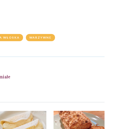
A WŁOSKA
WARZYWNE
niałe