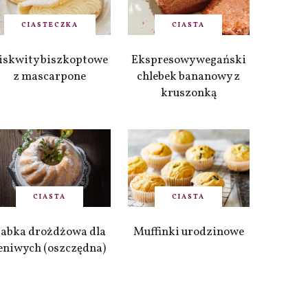
CIASTECZKA
CIASTA
iskwity biszkoptowe
Ekspresowy wegański
z mascarpone
chlebek bananowy z
kruszonką
CIASTA
CIASTA
abka drożdżowa dla
Muffinki urodzinowe
eniwych (oszczędna)