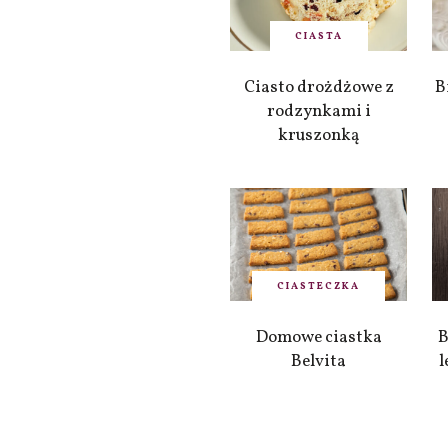
CIASTA
Ciasto drożdżowe z
B
rodzynkami i
kruszonką
CIASTECZKA
Domowe ciastka
B
Belvita
l