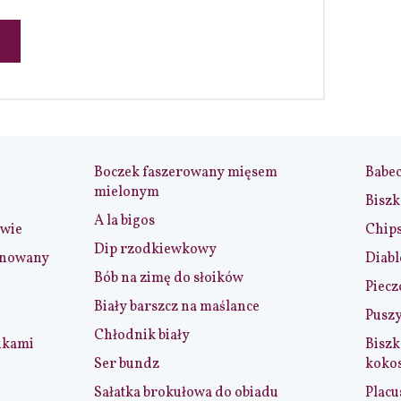
Boczek faszerowany mięsem
Babe
mielonym
Biszk
A la bigos
iwie
Chip
Dip rzodkiewkowy
ynowany
Diabl
Bób na zimę do słoików
Piecz
Biały barszcz na maślance
Puszy
Chłodnik biały
nkami
Biszk
Ser bundz
koko
Sałatka brokułowa do obiadu
Placu