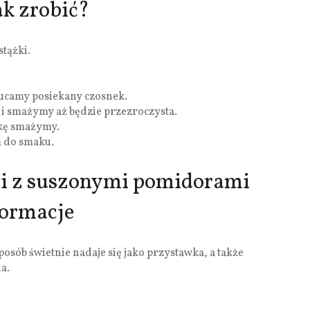
k zrobić?
stążki.
ucamy posiekany czosnek.
 i smażymy aż będzie przezroczysta.
kę smażymy.
 do smaku.
ii z suszonymi pomidorami
formacje
osób świetnie nadaje się jako przystawka, a także
a.