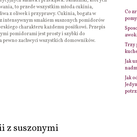
dycyjnych sałatek i przekąsek. Składniki, których
wania, to przede wszystkim młoda cukinia,
Co zro
iwa z oliwek i przyprawy. Cukinia, bogata w
pomys
na z intensywnym smakiem suszonych pomidorów
rskiego charakteru każdemu posiłkowi. Przepis
Sposo
onymi pomidorami jest prosty i szybki do
awok
na pewno zachwyci wszystkich domowników.
Trzy 
kuche
Jak u
nadmi
Jak o
Jedyn
potrz
ii z suszonymi