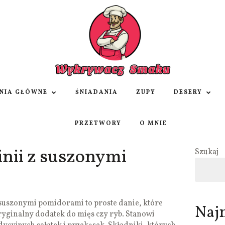
NIA GŁÓWNE
ŚNIADANIA
ZUPY
DESERY
PRZETWORY
O MNIE
inii z suszonymi
Szukaj
 suszonymi pomidorami to proste danie, które
Naj
ryginalny dodatek do mięs czy ryb. Stanowi