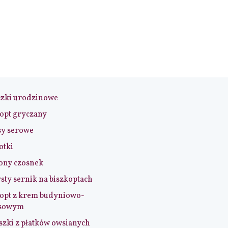
czki urodzinowe
opt gryczany
sy serowe
otki
ony czosnek
sty sernik na biszkoptach
opt z krem budyniowo-
sowym
szki z płatków owsianych