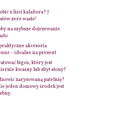
bić z liści kalafiora? 7
łów zero waste!
by na szybsze dojrzewanie
ado
praktyczne akcesoria
nne – idealne na prezent
ratować bigos, który jest
ernie kwaśny lub zbyt słony?
dnowić zarysowaną patelnię?
ie jeden domowy środek jest
ebny.