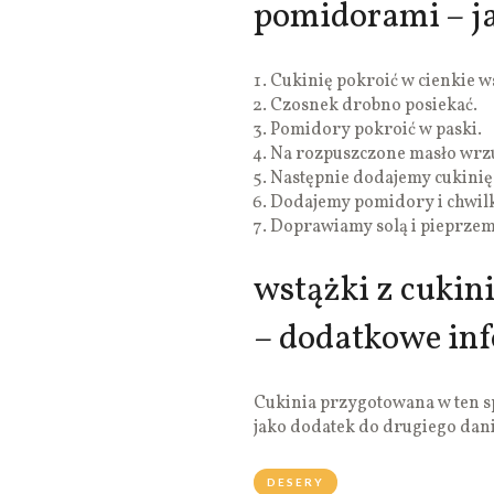
pomidorami – ja
Cukinię pokroić w cienkie w
Czosnek drobno posiekać.
Pomidory pokroić w paski.
Na rozpuszczone masło wrz
Następnie dodajemy cukinię
Dodajemy pomidory i chwil
Doprawiamy solą i pieprzem
wstążki z cukin
– dodatkowe in
Cukinia przygotowana w ten sp
jako dodatek do drugiego dani
DESERY