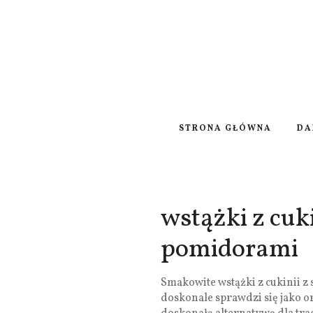
STRONA GŁÓWNA
DA
wstążki z cuk
pomidorami
Smakowite wstążki z cukinii z
doskonale sprawdzi się jako o