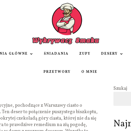
NIA GŁÓWNE
ŚNIADANIA
ZUPY
DESERY
PRZETWORY
O MNIE
Szukaj
ycyjne, pochodzące z Warszawy ciasto o
 Ten deser to połączenie puszystego biszkoptu,
krytej czekoladą góry ciasta, której nie da się
Naj
ura to prawdziwe remedium na złą pogodę,