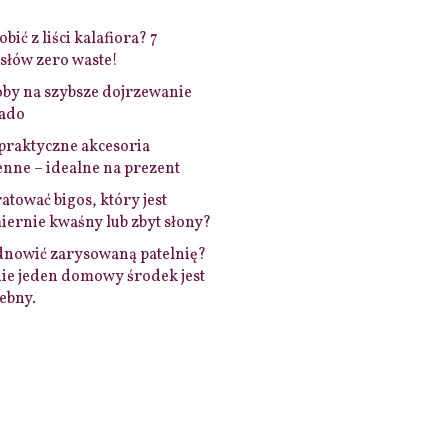
bić z liści kalafiora? 7
łów zero waste!
by na szybsze dojrzewanie
ado
praktyczne akcesoria
nne – idealne na prezent
ratować bigos, który jest
ernie kwaśny lub zbyt słony?
dnowić zarysowaną patelnię?
ie jeden domowy środek jest
ebny.