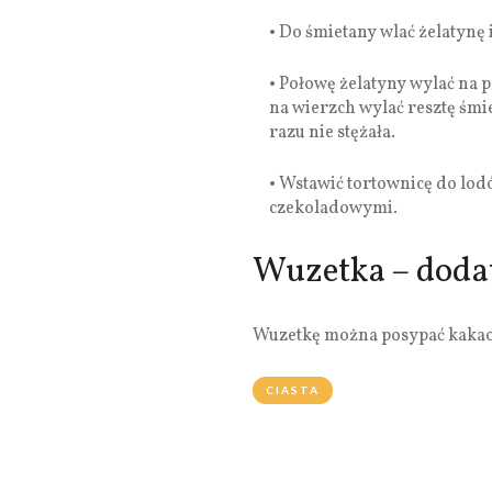
• Do śmietany wlać żelatynę
• Połowę żelatyny wylać na 
na wierzch wylać resztę śmie
razu nie stężała.
• Wstawić tortownicę do lo
czekoladowymi.
Wuzetka – doda
Wuzetkę można posypać kakao 
CIASTA