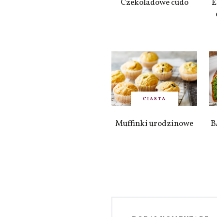
Czekoladowe cudo
E
CIASTA
Muffinki urodzinowe
B