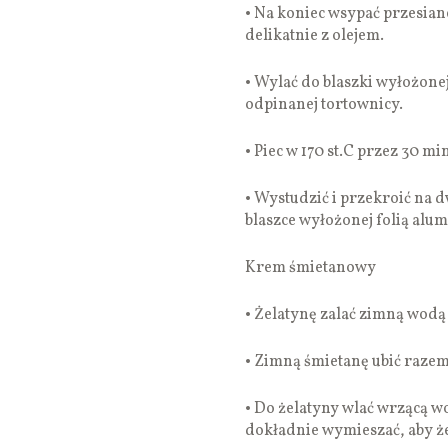
• Na koniec wsypać przesian
delikatnie z olejem.
• Wylać do blaszki wyłożonej
odpinanej tortownicy.
• Piec w 170 st.C przez 30 mi
• Wystudzić i przekroić na d
blaszce wyłożonej folią alu
Krem śmietanowy
• Żelatynę zalać zimną wodą 
• Zimną śmietanę ubić raze
• Do żelatyny wlać wrzącą wo
dokładnie wymieszać, aby że