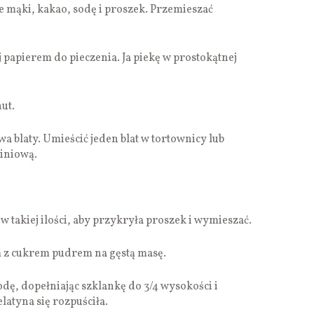
e mąki, kakao, sodę i proszek. Przemieszać
 papierem do pieczenia. Ja piekę w prostokątnej
nut.
wa blaty. Umieścić jeden blat w tortownicy lub
miniową.
w takiej ilości, aby przykryła proszek i wymieszać.
m z cukrem pudrem na gęstą masę.
dę, dopełniając szklankę do 3/4 wysokości i
latyna się rozpuściła.