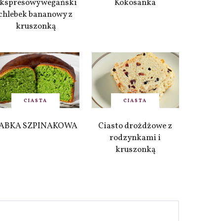
kspresowy wegański
Kokosanka
chlebek bananowy z
kruszonką
CIASTA
CIASTA
ABKA SZPINAKOWA
Ciasto drożdżowe z
rodzynkami i
kruszonką