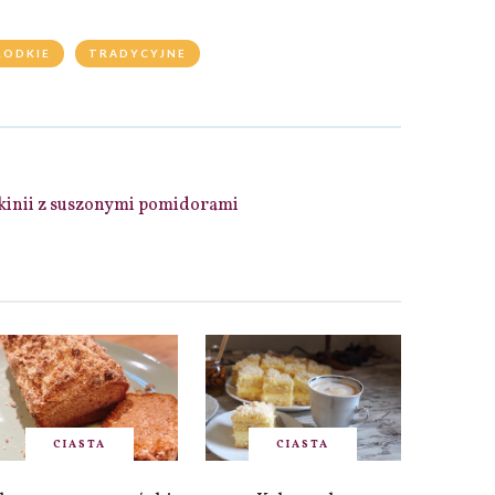
ŁODKIE
TRADYCYJNE
ukinii z suszonymi pomidorami
CIASTA
CIASTA