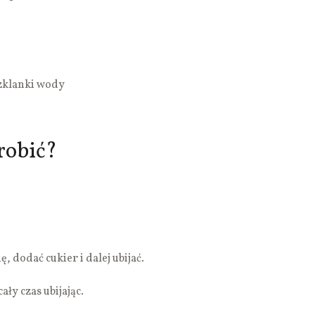
szklanki wody
robić?
ę, dodać cukier i dalej ubijać.
ły czas ubijając.