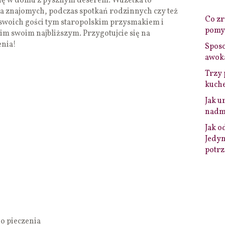
 się w domu z pysznym deserem. Wuzetka to
la znajomych, podczas spotkań rodzinnych czy też
Co zro
 swoich gości tym staropolskim przysmakiem i
pomys
m swoim najbliższym. Przygotujcie się na
enia!
Sposo
awok
Trzy 
kuche
Jak u
nadmi
Jak o
Jedyn
potrz
do pieczenia