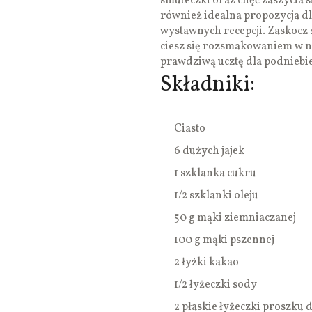
smuteczki oraz chęć zaszycia
również idealna propozycja d
wystawnych recepcji. Zaskocz
ciesz się rozsmakowaniem w ni
prawdziwą ucztę dla podniebi
Składniki:
Ciasto
6 dużych jajek
1 szklanka cukru
1/2 szklanki oleju
50 g mąki ziemniaczanej
100 g mąki pszennej
2 łyżki kakao
1/2 łyżeczki sody
2 płaskie łyżeczki proszku 