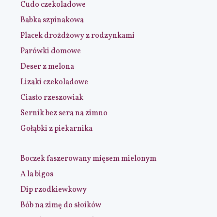
Cudo czekoladowe
Babka szpinakowa
Placek drożdżowy z rodzynkami
Parówki domowe
Deser z melona
Lizaki czekoladowe
Ciasto rzeszowiak
Sernik bez sera na zimno
Gołąbki z piekarnika
Boczek faszerowany mięsem mielonym
A la bigos
Dip rzodkiewkowy
Bób na zimę do słoików