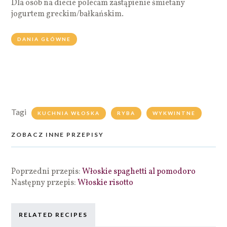
Dla osób na diecie polecam zastąpienie śmietany
jogurtem greckim/bałkańskim.
DANIA GŁÓWNE
Tagi
KUCHNIA WŁOSKA
RYBA
WYKWINTNE
ZOBACZ INNE PRZEPISY
Poprzedni przepis:
Włoskie spaghetti al pomodoro
Następny przepis:
Włoskie risotto
RELATED RECIPES