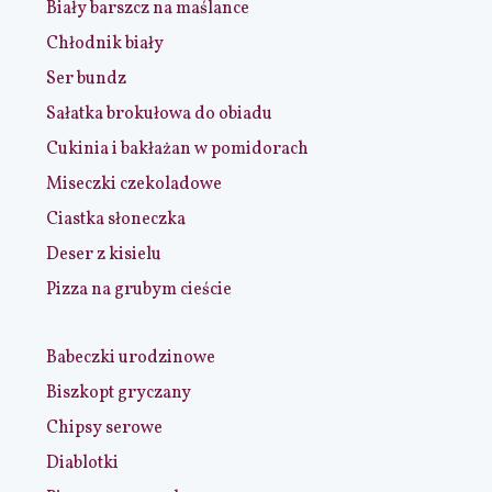
Biały barszcz na maślance
Chłodnik biały
Ser bundz
Sałatka brokułowa do obiadu
Cukinia i bakłażan w pomidorach
Miseczki czekoladowe
Ciastka słoneczka
Deser z kisielu
Pizza na grubym cieście
Babeczki urodzinowe
Biszkopt gryczany
Chipsy serowe
Diablotki