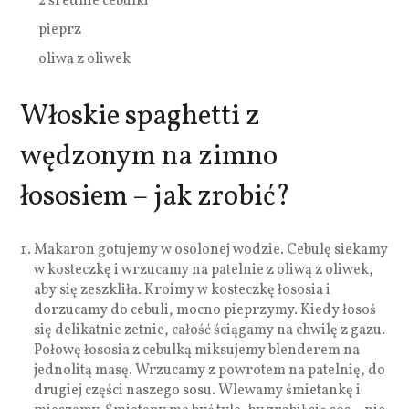
2 średnie cebulki
pieprz
oliwa z oliwek
Włoskie spaghetti z
wędzonym na zimno
łososiem – jak zrobić?
Makaron gotujemy w osolonej wodzie. Cebulę siekamy
w kosteczkę i wrzucamy na patelnie z oliwą z oliwek,
aby się zeszkliła. Kroimy w kosteczkę łososia i
dorzucamy do cebuli, mocno pieprzymy. Kiedy łosoś
się delikatnie zetnie, całość ściągamy na chwilę z gazu.
Połowę łososia z cebulką miksujemy blenderem na
jednolitą masę. Wrzucamy z powrotem na patelnię, do
drugiej części naszego sosu. Wlewamy śmietankę i