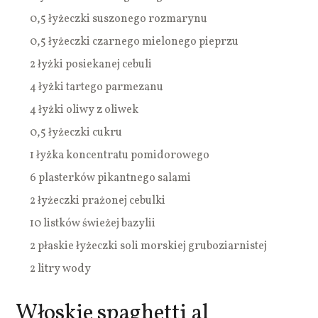
0,5 łyżeczki suszonego rozmarynu
0,5 łyżeczki czarnego mielonego pieprzu
2 łyżki posiekanej cebuli
4 łyżki tartego parmezanu
4 łyżki oliwy z oliwek
0,5 łyżeczki cukru
1 łyżka koncentratu pomidorowego
6 plasterków pikantnego salami
2 łyżeczki prażonej cebulki
10 listków świeżej bazylii
2 płaskie łyżeczki soli morskiej gruboziarnistej
2 litry wody
Włoskie spaghetti al