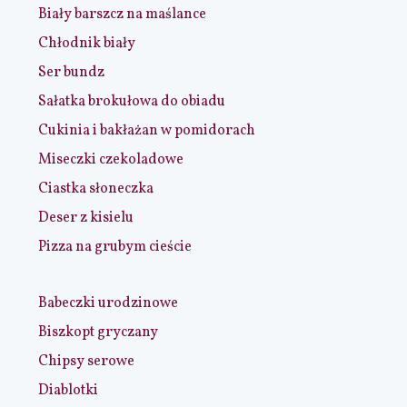
Biały barszcz na maślance
Chłodnik biały
Ser bundz
Sałatka brokułowa do obiadu
Cukinia i bakłażan w pomidorach
Miseczki czekoladowe
Ciastka słoneczka
Deser z kisielu
Pizza na grubym cieście
Babeczki urodzinowe
Biszkopt gryczany
Chipsy serowe
Diablotki