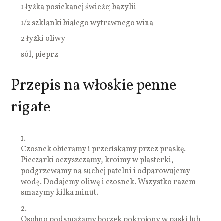
1 łyżka posiekanej świeżej bazylii
1/2 szklanki białego wytrawnego wina
2 łyżki oliwy
sól, pieprz
Przepis na włoskie penne
rigate
1.
Czosnek obieramy i przeciskamy przez praskę.
Pieczarki oczyszczamy, kroimy w plasterki,
podgrzewamy na suchej patelni i odparowujemy
wodę. Dodajemy oliwę i czosnek. Wszystko razem
smażymy kilka minut.
2.
Osobno podsmażamy boczek pokrojony w paski lub