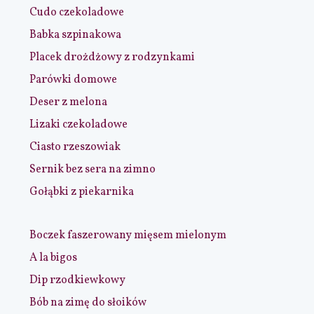
Cudo czekoladowe
Babka szpinakowa
Placek drożdżowy z rodzynkami
Parówki domowe
Deser z melona
Lizaki czekoladowe
Ciasto rzeszowiak
Sernik bez sera na zimno
Gołąbki z piekarnika
Boczek faszerowany mięsem mielonym
A la bigos
Dip rzodkiewkowy
Bób na zimę do słoików