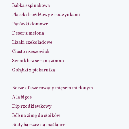
Babka szpinakowa
Placek drożdżowy z rodzynkami
Parówki domowe
Deser z melona
Lizaki czekoladowe
Ciasto rzeszowiak
Sernik bez sera na zimno
Gołąbki z piekarnika
Boczek faszerowany mięsem mielonym
A la bigos
Dip rzodkiewkowy
Bób na zimę do słoików
Biały barszcz na maślance