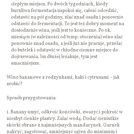
ciepłym miejscu. Po dwóch tygodniach, kiedy
burzliwa fermentacja uspokoi się, całość odcedzić,
odstawić na pół godziny, zlać znad osadu i ponownie
odstawić do fermentacji. To jest też dobry moment na
dosłodzenie wina, jeśli jest to konieczne. Po ok.
miesiącu (w zależności od temp. otoczenia) wino zlać
ponownie znad osadu, a jeśli już nie pracuje, przelać
do butelek i odstawić w chłodne ciemne miejsce do
dojrzewania. Im dłużej leżakuje, tym jest
smaczniejsze.
Wino bananowe z rodzynkami, kaki i cytrusami – jak
zrobić?
Sposób przygotowania:
1. Banany umyć, odkroić końcówki, zważyć i pokroić w
niezbyt cienkie plastry. Zalać wodą. Dodać cieniutkie
skórki obrane z najmniejszych mandarynek. Garnek
nakryć, zagotować, zmniejszyć ogień do minimum i