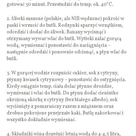
gotować 30 minut. Przestudzić do temp. ok. 40*C.
2. Śliwki suszone (polskie, ale NIE wędzone) pokroić w
paski i wrzucić do butli. Rodzynki sparzyć wrzątkiem,
odcedzić i dodać do śliwek. Banany wycisnąć i
otrzymany wywar wlać do butli. Wytłoki zalać gorącą
wodą, wymieszać i pozostawić do naciągnięcia –
następnie odcedzić i ponownie odcisnąć, a płyn wlać do
butli.
3. W gorącej wodzie rozpuścić cukier, sok z cytryny,
płynny kwasek cytrynowy – pozostawić do ostygnięcia.
Kiedy osiągnie temp. ciała dolać płynne drożdże,
wymieszać i wlać do butli. Do płynu dodać cieniutko
okrojoną skórkę z cytryny (bez białego albedo), sok
wyciśnięty z pomarańczy razem z miąższem oraz
drobno pokrojone przejrzałe kaki. Butlę zakorkować i
wszystko dokładnie wymieszać.
4. Składniki wina dopełnić letnią wodą do 4-4,5 litra,