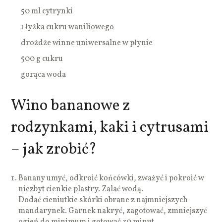
50 ml cytrynki
1 łyżka cukru waniliowego
drożdże winne uniwersalne w płynie
500 g cukru
gorąca woda
Wino bananowe z
rodzynkami, kaki i cytrusami
– jak zrobić?
Banany umyć, odkroić końcówki, zważyć i pokroić w
niezbyt cienkie plastry. Zalać wodą.
Dodać cieniutkie skórki obrane z najmniejszych
mandarynek. Garnek nakryć, zagotować, zmniejszyć
ogień do minimum i gotować 30 minut.