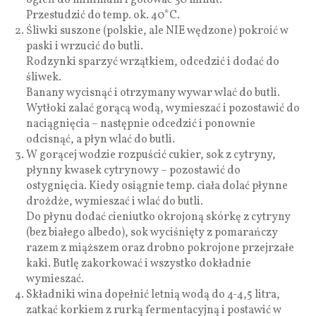
Przestudzić do temp. ok. 40*C.
Śliwki suszone (polskie, ale NIE wędzone) pokroić w
paski i wrzucić do butli.
Rodzynki sparzyć wrzątkiem, odcedzić i dodać do
śliwek.
Banany wycisnąć i otrzymany wywar wlać do butli.
Wytłoki zalać gorącą wodą, wymieszać i pozostawić do
naciągnięcia – następnie odcedzić i ponownie
odcisnąć, a płyn wlać do butli.
W gorącej wodzie rozpuścić cukier, sok z cytryny,
płynny kwasek cytrynowy – pozostawić do
ostygnięcia. Kiedy osiągnie temp. ciała dolać płynne
drożdże, wymieszać i wlać do butli.
Do płynu dodać cieniutko okrojoną skórkę z cytryny
(bez białego albedo), sok wyciśnięty z pomarańczy
razem z miąższem oraz drobno pokrojone przejrzałe
kaki. Butlę zakorkować i wszystko dokładnie
wymieszać.
Składniki wina dopełnić letnią wodą do 4-4,5 litra,
zatkać korkiem z rurką fermentacyjną i postawić w