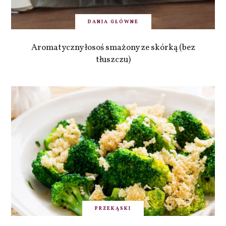
DANIA GŁÓWNE
Aromatyczny łosoś smażony ze skórką (bez
tłuszczu)
PRZEKĄSKI