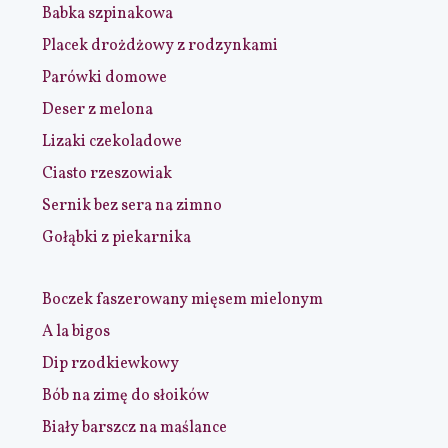
Babka szpinakowa
Placek drożdżowy z rodzynkami
Parówki domowe
Deser z melona
Lizaki czekoladowe
Ciasto rzeszowiak
Sernik bez sera na zimno
Gołąbki z piekarnika
Boczek faszerowany mięsem mielonym
A la bigos
Dip rzodkiewkowy
Bób na zimę do słoików
Biały barszcz na maślance