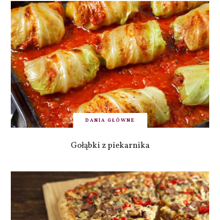
DANIA GŁÓWNE
Gołąbki z piekarnika