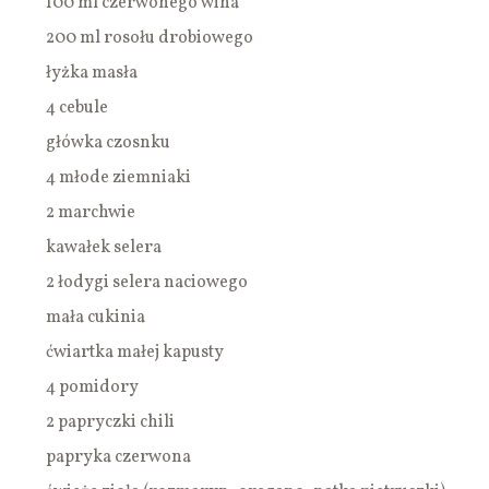
100 ml czerwonego wina
200 ml rosołu drobiowego
łyżka masła
4 cebule
główka czosnku
4 młode ziemniaki
2 marchwie
kawałek selera
2 łodygi selera naciowego
mała cukinia
ćwiartka małej kapusty
4 pomidory
2 papryczki chili
papryka czerwona