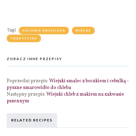
Tagi
KUCHNIA ANGIELSKA
MIĘSNE
TRADYCYJNE
ZOBACZ INNE PRZEPISY
Poprzedni przepis:
Wiejski smalec z boczkiem i cebulką -
pyszne smarowidło do chleba
Następny przepis:
Wiejski chleb z makiem na zakwasie
pszennym
RELATED RECIPES