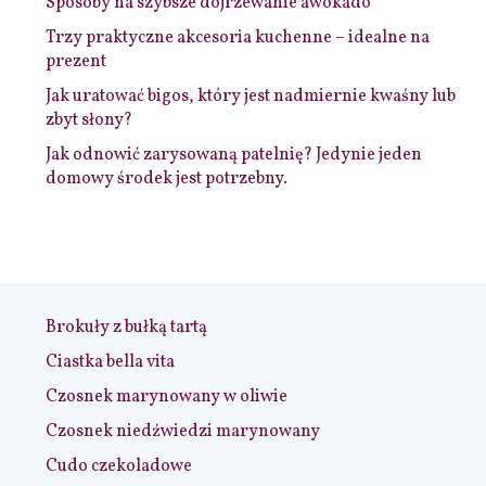
Sposoby na szybsze dojrzewanie awokado
Trzy praktyczne akcesoria kuchenne – idealne na
prezent
Jak uratować bigos, który jest nadmiernie kwaśny lub
zbyt słony?
Jak odnowić zarysowaną patelnię? Jedynie jeden
domowy środek jest potrzebny.
Brokuły z bułką tartą
Ciastka bella vita
Czosnek marynowany w oliwie
Czosnek niedźwiedzi marynowany
Cudo czekoladowe