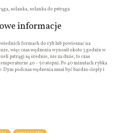
ąga, solanka, solanka do pstrąga
kowe informacje
wiednich formach do ryb lub powieszać na
duże, więc czas wędzenia wynosił około 3 godzin w
żeli pstrągi są średnie, nie za duże, to czas
temperaturze 40 – 50 stopni. Po 40 minutach rybka
. Dym podczas wędzenia musi być bardzo ciepły i
YBA
ŚWIĄTECZNE