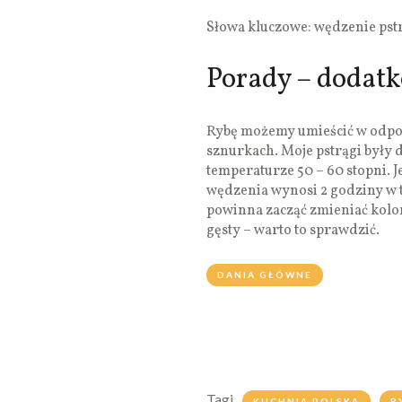
Słowa kluczowe: wędzenie pstr
Porady – dodat
Rybę możemy umieścić w odpo
sznurkach. Moje pstrągi były 
temperaturze 50 – 60 stopni. Je
wędzenia wynosi 2 godziny w 
powinna zacząć zmieniać kolor
gęsty – warto to sprawdzić.
DANIA GŁÓWNE
Tagi
KUCHNIA POLSKA
R