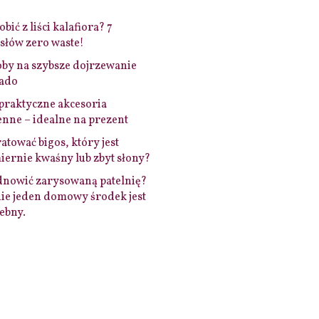
bić z liści kalafiora? 7
łów zero waste!
by na szybsze dojrzewanie
ado
praktyczne akcesoria
nne – idealne na prezent
ratować bigos, który jest
ernie kwaśny lub zbyt słony?
dnowić zarysowaną patelnię?
ie jeden domowy środek jest
ebny.