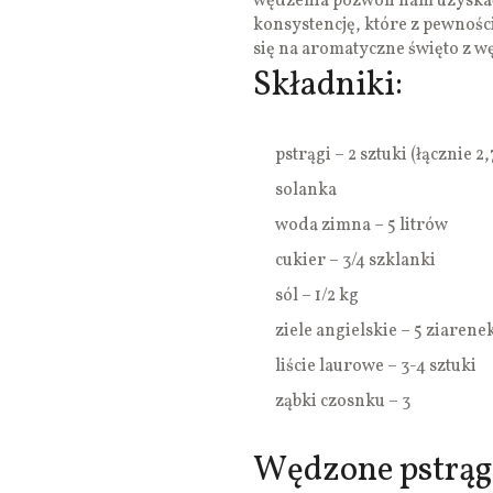
wędzenia pozwoli nam uzyskać
konsystencję, które z pewności
się na aromatyczne święto z w
Składniki:
pstrągi – 2 sztuki (łącznie 2
solanka
woda zimna – 5 litrów
cukier – 3/4 szklanki
sól – 1/2 kg
ziele angielskie – 5 ziarene
liście laurowe – 3-4 sztuki
ząbki czosnku – 3
Wędzone pstrągi