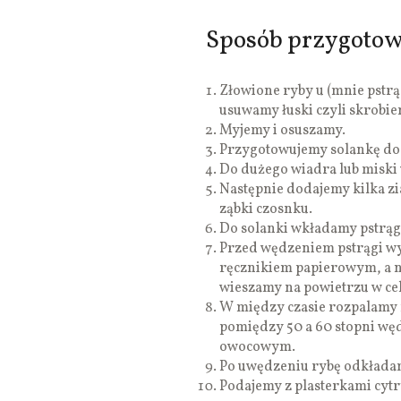
Sposób przygotow
Złowione ryby u (mnie pstrą
usuwamy łuski czyli skrobi
Myjemy i osuszamy.
Przygotowujemy solankę do 
Do dużego wiadra lub miski
Następnie dodajemy kilka zia
ząbki czosnku.
Do solanki wkładamy pstrągi
Przed wędzeniem pstrągi w
ręcznikiem papierowym, a 
wieszamy na powietrzu w cel
W między czasie rozpalamy 
pomiędzy 50 a 60 stopni wę
owocowym.
Po uwędzeniu rybę odkładam
Podajemy z plasterkami cytr