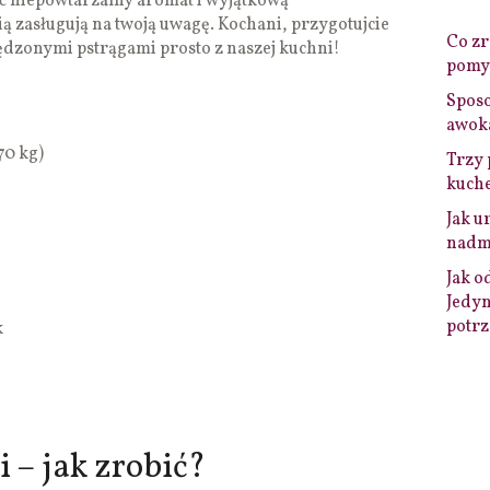
 niepowtarzalny aromat i wyjątkową
ą zasługują na twoją uwagę. Kochani, przygotujcie
Co zro
ędzonymi pstrągami prosto z naszej kuchni!
pomys
Sposo
awok
,70 kg)
Trzy 
kuche
Jak u
nadmi
Jak o
Jedyn
potrz
k
 – jak zrobić?