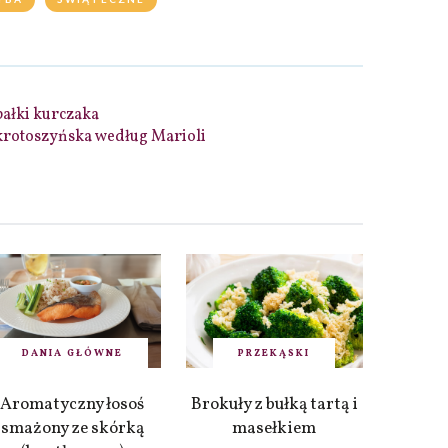
ałki kurczaka
rotoszyńska według Marioli
DANIA GŁÓWNE
PRZEKĄSKI
Aromatyczny łosoś
Brokuły z bułką tartą i
smażony ze skórką
masełkiem