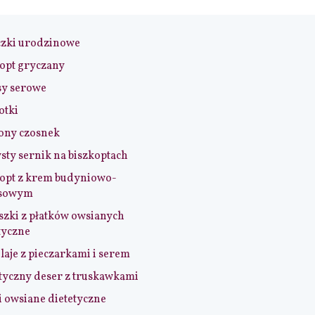
czki urodzinowe
opt gryczany
sy serowe
otki
ony czosnek
sty sernik na biszkoptach
opt z krem budyniowo-
sowym
szki z płatków owsianych
tyczne
aje z pieczarkami i serem
tyczny deser z truskawkami
i owsiane dietetyczne