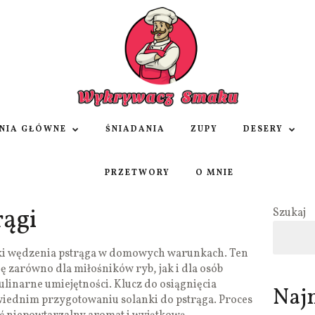
NIA GŁÓWNE
ŚNIADANIA
ZUPY
DESERY
PRZETWORY
O MNIE
ągi
Szukaj
ki wędzenia pstrąga w domowych warunkach. Ten
ę zarówno dla miłośników ryb, jak i dla osób
linarne umiejętności. Klucz do osiągnięcia
Naj
iednim przygotowaniu solanki do pstrąga. Proces