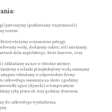
ania:
gi) patroszymy (pozbawiamy wnętrzności) i
emy nożem.
której włożymy oczyszczone pstrągi.
 wlewamy wodę, dodajemy cukier, sól i mieszamy.
renek ziela angielskiego, liście laurowe, oraz
 i odkładamy na noc w chłodne miejsce.
yjmujemy z solanki przepłukujemy wodą osuszamy
następnie wkładamy w odpowiednie formy
u całkowitego osuszenia na około 3 godziny.
niewielki ogień (dymek) i w temperaturze
dzimy ryby przez ok. trzy godziny drzewem
y do całkowitego wystudzenia.
yny.