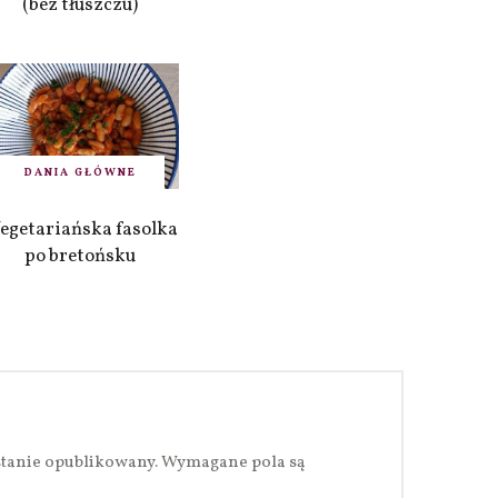
(bez tłuszczu)
DANIA GŁÓWNE
egetariańska fasolka
po bretońsku
stanie opublikowany.
Wymagane pola są