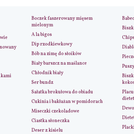
Boczek faszerowany mięsem
Babe
mielonym
Biszk
A la bigos
iwie
Chip
Dip rzodkiewkowy
ynowany
Diabl
Bób na zimę do słoików
Piecz
Biały barszcz na maślance
Puszy
Chłodnik biały
nkami
Biszk
Ser bundz
koko
Sałatka brokułowa do obiadu
Placu
diete
Cukinia i bakłażan w pomidorach
Dewol
Miseczki czekoladowe
Diete
Ciastka słoneczka
Plack
Deser z kisielu