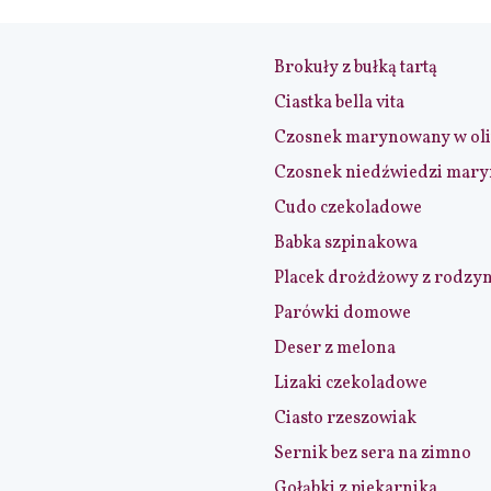
Brokuły z bułką tartą
Ciastka bella vita
Czosnek marynowany w ol
Czosnek niedźwiedzi mar
Cudo czekoladowe
Babka szpinakowa
Placek drożdżowy z rodzy
Parówki domowe
Deser z melona
Lizaki czekoladowe
Ciasto rzeszowiak
Sernik bez sera na zimno
Gołąbki z piekarnika