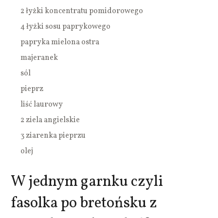
2 łyżki koncentratu pomidorowego
4 łyżki sosu paprykowego
papryka mielona ostra
majeranek
sól
pieprz
liść laurowy
2 ziela angielskie
3 ziarenka pieprzu
olej
W jednym garnku czyli
fasolka po bretońsku z