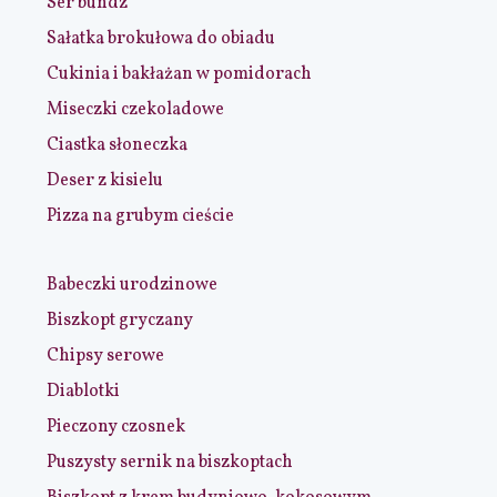
Ser bundz
Sałatka brokułowa do obiadu
Cukinia i bakłażan w pomidorach
Miseczki czekoladowe
Ciastka słoneczka
Deser z kisielu
Pizza na grubym cieście
Babeczki urodzinowe
Biszkopt gryczany
Chipsy serowe
Diablotki
Pieczony czosnek
Puszysty sernik na biszkoptach