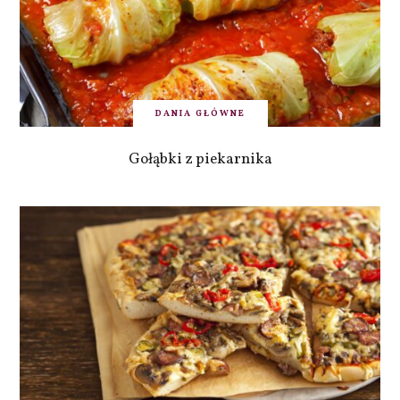
DANIA GŁÓWNE
Gołąbki z piekarnika