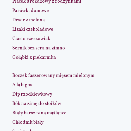
Placek drożdżowy z rodzynkami
Parówki domowe
Deser z melona
Lizaki czekoladowe
Ciasto rzeszowiak
Sernik bez sera na zimno
Gołąbki z piekarnika
Boczek faszerowany mięsem mielonym
A la bigos
Dip rzodkiewkowy
Bób na zimę do słoików
Biały barszcz na maślance
Chłodnik biały