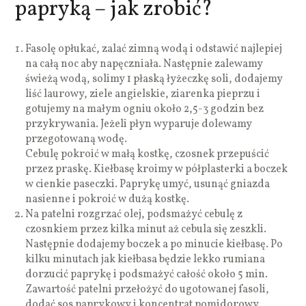
papryką – jak zrobić?
Fasolę opłukać, zalać zimną wodą i odstawić najlepiej
na całą noc aby napęczniała. Następnie zalewamy
świeżą wodą, solimy 1 płaską łyżeczkę soli, dodajemy
liść laurowy, ziele angielskie, ziarenka pieprzu i
gotujemy na małym ogniu około 2,5-3 godzin bez
przykrywania. Jeżeli płyn wyparuje dolewamy
przegotowaną wodę.
Cebulę pokroić w małą kostkę, czosnek przepuścić
przez praskę. Kiełbasę kroimy w półplasterki a boczek
w cienkie paseczki. Paprykę umyć, usunąć gniazda
nasienne i pokroić w dużą kostkę.
Na patelni rozgrzać olej, podsmażyć cebulę z
czosnkiem przez kilka minut aż cebula się zeszkli.
Następnie dodajemy boczek a po minucie kiełbasę. Po
kilku minutach jak kiełbasa będzie lekko rumiana
dorzucić paprykę i podsmażyć całość około 5 min.
Zawartość patelni przełożyć do ugotowanej fasoli,
dodać sos paprykowy i koncentrat pomidorowy.