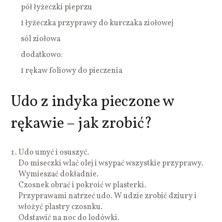
pół łyżeczki pieprzu
1 łyżeczka przyprawy do kurczaka ziołowej
sól ziołowa
dodatkowo:
1 rękaw foliowy do pieczenia
Udo z indyka pieczone w
rękawie – jak zrobić?
Udo umyć i osuszyć.
Do miseczki wlać olej i wsypać wszystkie przyprawy.
Wymieszać dokładnie.
Czosnek obrać i pokroić w plasterki.
Przyprawami natrzeć udo. W udzie zrobić dziury i
włożyć plastry czosnku.
Odstawić na noc do lodówki.