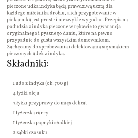
pieczone udka indyka będą prawdziwą ucztą dla
każdego miłośnika drobiu, a ich przygotowanie w
piekarniku jest proste i niezwykle wygodne. Przepis na
podudzia z indyka pieczone w rękawie to gwarancja
oryginalnego i pysznego daniu, które na pewno
przypadnie do gustu wszystkim domownikom.
Zachęcamy do spróbowania i delektowania się smakiem
pieczonych udek z indyka.
Składniki:
1 udo z indyka (ok. 700 g)
4 łyżki oleju
3 łyżki przyprawy do mięs delicat
1 łyżeczka curry
1 łyżeczka papryki słodkiej
2 ząbki czosnku