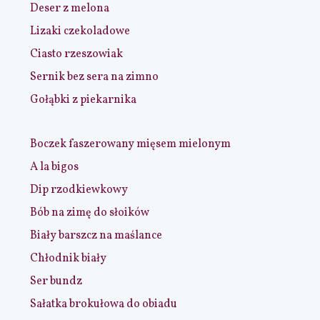
Deser z melona
Lizaki czekoladowe
Ciasto rzeszowiak
Sernik bez sera na zimno
Gołąbki z piekarnika
Boczek faszerowany mięsem mielonym
A la bigos
Dip rzodkiewkowy
Bób na zimę do słoików
Biały barszcz na maślance
Chłodnik biały
Ser bundz
Sałatka brokułowa do obiadu