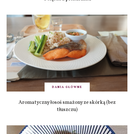
DANIA GŁÓWNE
Aromatyczny łosoś smażony ze skórką (bez
tłuszczu)