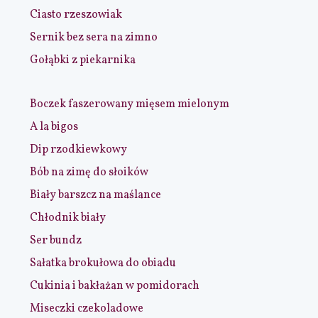
Ciasto rzeszowiak
Sernik bez sera na zimno
Gołąbki z piekarnika
Boczek faszerowany mięsem mielonym
A la bigos
Dip rzodkiewkowy
Bób na zimę do słoików
Biały barszcz na maślance
Chłodnik biały
Ser bundz
Sałatka brokułowa do obiadu
Cukinia i bakłażan w pomidorach
Miseczki czekoladowe