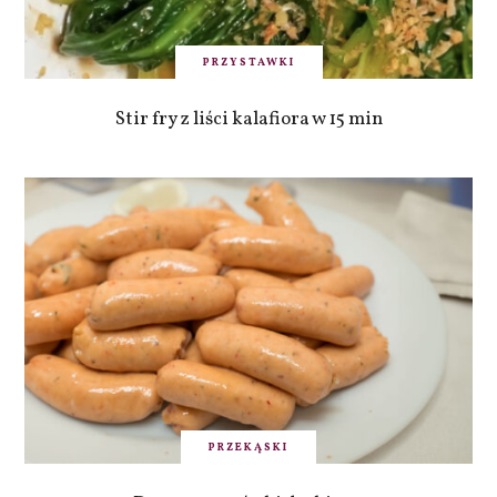
PRZYSTAWKI
Stir fry z liści kalafiora w 15 min
PRZEKĄSKI