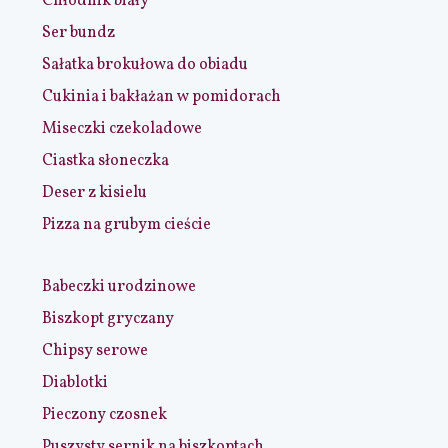
Chłodnik biały
Ser bundz
Sałatka brokułowa do obiadu
Cukinia i bakłażan w pomidorach
Miseczki czekoladowe
Ciastka słoneczka
Deser z kisielu
Pizza na grubym cieście
Babeczki urodzinowe
Biszkopt gryczany
Chipsy serowe
Diablotki
Pieczony czosnek
Puszysty sernik na biszkoptach