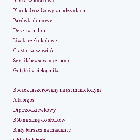
Babka szpinakowa
Placek drożdżowy z rodzynkami
Parówki domowe
Deser z melona
Lizaki czekoladowe
Ciasto rzeszowiak
Sernik bez sera na zimno
Gołąbki z piekarnika
Boczek faszerowany mięsem mielonym
A la bigos
Dip rzodkiewkowy
Bób na zimę do słoików
Biały barszcz na maślance