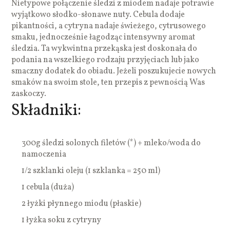
Nietypowe połączenie śledzi z miodem nadaje potrawie
wyjątkowo słodko-słonawe nuty. Cebula dodaje
pikantności, a cytryna nadaje świeżego, cytrusowego
smaku, jednocześnie łagodząc intensywny aromat
śledzia. Ta wykwintna przekąska jest doskonała do
podania na wszelkiego rodzaju przyjęciach lub jako
smaczny dodatek do obiadu. Jeżeli poszukujecie nowych
smaków na swoim stole, ten przepis z pewnością Was
zaskoczy.
Składniki:
300g śledzi solonych filetów (*) + mleko/woda do
namoczenia
1/2 szklanki oleju (1 szklanka = 250 ml)
1 cebula (duża)
2 łyżki płynnego miodu (płaskie)
1 łyżka soku z cytryny