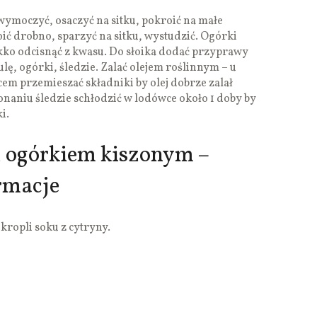
ymoczyć, osaczyć na sitku, pokroić na małe
oić drobno, sparzyć na sitku, wystudzić. Ogórki
kko odcisnąć z kwasu. Do słoika dodać przyprawy
lę, ogórki, śledzie. Zalać olejem roślinnym – u
em przemieszać składniki by olej dobrze zalał
onaniu śledzie schłodzić w lodówce około 1 doby by
i.
 z ogórkiem kiszonym –
rmacje
 kropli soku z cytryny.