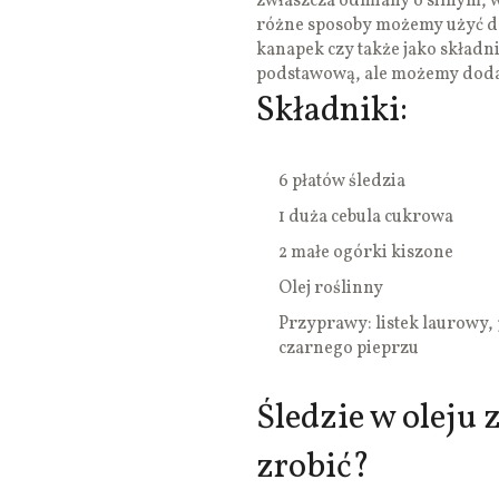
zwłaszcza odmiany o silnym, 
różne sposoby możemy użyć do
kanapek czy także jako składnik
podstawową, ale możemy doda
Składniki:
6 płatów śledzia
1 duża cebula cukrowa
2 małe ogórki kiszone
Olej roślinny
Przyprawy: listek laurowy, 
czarnego pieprzu
Śledzie w oleju
zrobić?