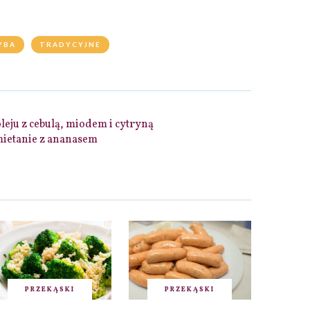
YBA
TRADYCYJNE
oleju z cebulą, miodem i cytryną
mietanie z ananasem
PRZEKĄSKI
PRZEKĄSKI