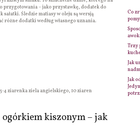
wyrazistym smaku. To szlachetne danie, którego na
 przygotowania – jako przystawkę, dodatek do
Co zro
 sałatki. Śledzie matiasy w oleju są wersją
pomys
ć różne dodatki według własnego uznania.
Sposo
awok
Trzy 
kuche
Jak u
nadmi
Jak o
Jedyn
3-4 ziarenka ziela angielskiego, 10 ziaren
potrz
 z ogórkiem kiszonym – jak