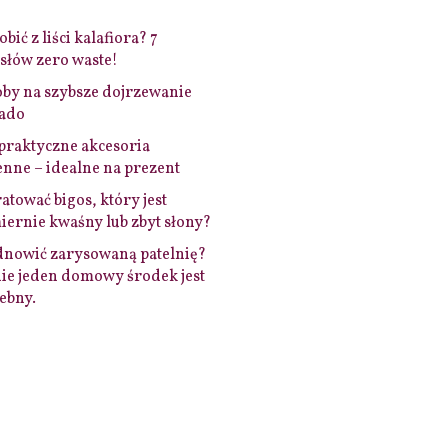
bić z liści kalafiora? 7
łów zero waste!
by na szybsze dojrzewanie
ado
praktyczne akcesoria
nne – idealne na prezent
ratować bigos, który jest
ernie kwaśny lub zbyt słony?
dnowić zarysowaną patelnię?
ie jeden domowy środek jest
ebny.