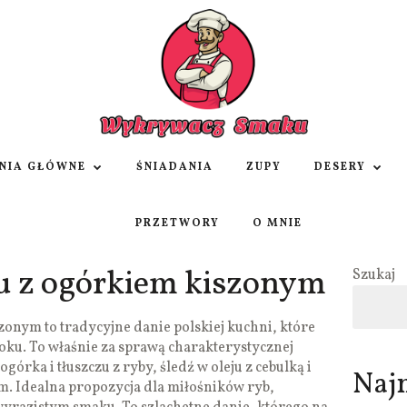
NIA GŁÓWNE
ŚNIADANIA
ZUPY
DESERY
PRZETWORY
O MNIE
ju z ogórkiem kiszonym
Szukaj
zonym to tradycyjne danie polskiej kuchni, które
oku. To właśnie za sprawą charakterystycznej
órka i tłuszczu z ryby, śledź w oleju z cebulką i
Naj
 Idealna propozycja dla miłośników ryb,