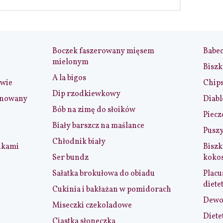
Boczek faszerowany mięsem
Babe
mielonym
Biszk
A la bigos
iwie
Chip
Dip rzodkiewkowy
ynowany
Diabl
Bób na zimę do słoików
Piecz
Biały barszcz na maślance
Puszy
Chłodnik biały
nkami
Biszk
Ser bundz
koko
Sałatka brokułowa do obiadu
Placu
diete
Cukinia i bakłażan w pomidorach
Dewol
Miseczki czekoladowe
Diete
Ciastka słoneczka