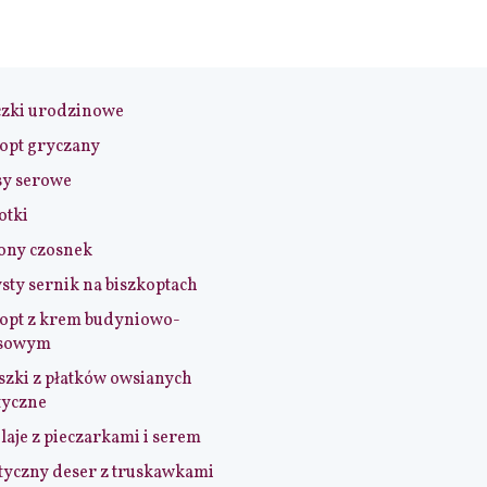
czki urodzinowe
opt gryczany
sy serowe
otki
ony czosnek
sty sernik na biszkoptach
opt z krem budyniowo-
sowym
szki z płatków owsianych
tyczne
aje z pieczarkami i serem
tyczny deser z truskawkami