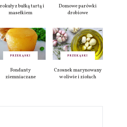
rokuły z bułką tartą i
Domowe parówki
masełkiem
drobiowe
PRZEKĄSKI
PRZEKĄSKI
Fondanty
Czosnek marynowany
ziemniaczane
w oliwie i ziołach