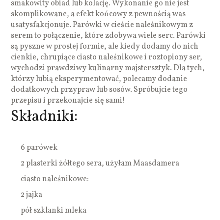
smakowity obiad lub kolację. Wykonanie go nie jest
skomplikowane, a efekt końcowy z pewnością was
usatysfakcjonuje. Parówki w cieście naleśnikowym z
serem to połączenie, które zdobywa wiele serc. Parówki
są pyszne w prostej formie, ale kiedy dodamy do nich
cienkie, chrupiące ciasto naleśnikowe i roztopiony ser,
wychodzi prawdziwy kulinarny majstersztyk. Dla tych,
którzy lubią eksperymentować, polecamy dodanie
dodatkowych przypraw lub sosów. Spróbujcie tego
przepisu i przekonajcie się sami!
Składniki:
6 parówek
2 plasterki żółtego sera, użyłam Maasdamera
ciasto naleśnikowe:
2 jajka
pół szklanki mleka