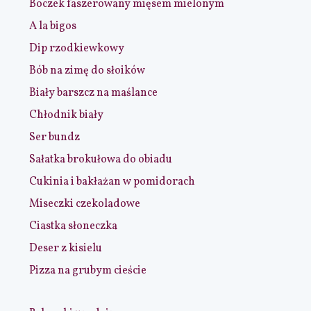
Boczek faszerowany mięsem mielonym
A la bigos
Dip rzodkiewkowy
Bób na zimę do słoików
Biały barszcz na maślance
Chłodnik biały
Ser bundz
Sałatka brokułowa do obiadu
Cukinia i bakłażan w pomidorach
Miseczki czekoladowe
Ciastka słoneczka
Deser z kisielu
Pizza na grubym cieście