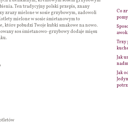
onych z delikatnym, kremowym sosem grzybowym
bienia. Ten tradycyjny polski przepis, znany
Co zro
czy zrazy mielone w sosie grzybowym, zadowoli
pomys
Kotlety mielone w sosie śmietanowym to
ie, które pobudzi Twoje kubki smakowe na nowo.
Sposo
inowany sos śmietanowo-grzybowy dodaje mięsu
awok
aku.
Trzy 
kuche
Jak u
nadmi
o
Jak o
Jedyn
potrz
kotletów