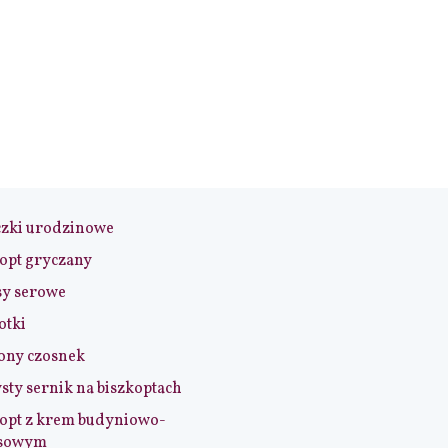
czki urodzinowe
opt gryczany
sy serowe
otki
ony czosnek
sty sernik na biszkoptach
opt z krem budyniowo-
sowym