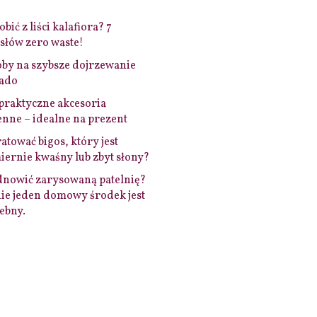
bić z liści kalafiora? 7
łów zero waste!
by na szybsze dojrzewanie
ado
praktyczne akcesoria
nne – idealne na prezent
ratować bigos, który jest
ernie kwaśny lub zbyt słony?
dnowić zarysowaną patelnię?
ie jeden domowy środek jest
ebny.