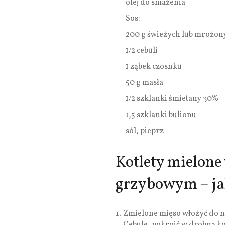
olej do smażenia
Sos:
200 g świeżych lub mrożon
1/2 cebuli
1 ząbek czosnku
50 g masła
1/2 szklanki śmietany 30%
1,5 szklanki bulionu
sól, pieprz
Kotlety mielone
grzybowym – ja
Zmielone mięso włożyć do m