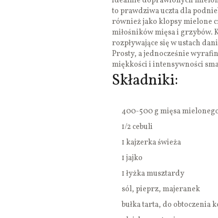
idealnie doprawionych miel
to prawdziwa uczta dla podnie
również jako klopsy mielone 
miłośników mięsa i grzybów. 
rozpływające się w ustach dan
Prosty, a jednocześnie wyraf
miękkości i intensywności sm
Składniki:
400-500 g mięsa mieloneg
1/2 cebuli
1 kajzerka świeża
1 jajko
1 łyżka musztardy
sól, pieprz, majeranek
bułka tarta, do obtoczenia 