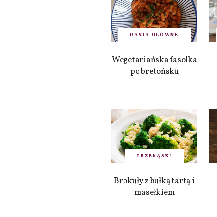
DANIA GŁÓWNE
Wegetariańska fasolka
po bretońsku
PRZEKĄSKI
Brokuły z bułką tartą i
masełkiem