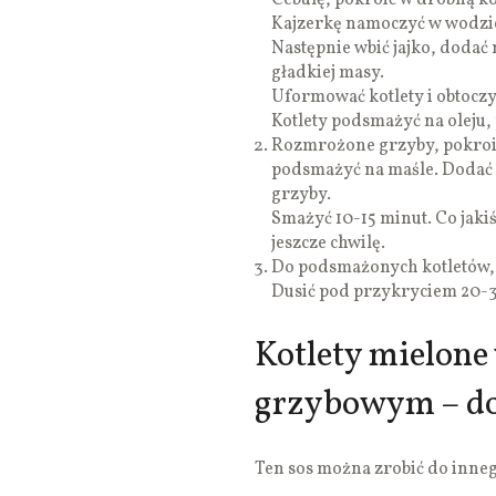
Cebulę, pokroić w drobną ko
Kajzerkę namoczyć w wodzie.
Następnie wbić jajko, dodać
gładkiej masy.
Uformować kotlety i obtoczyć
Kotlety podsmażyć na oleju, 
Rozmrożone grzyby, pokroić
podsmażyć na maśle. Dodać 
grzyby.
Smażyć 10-15 minut. Co jaki
jeszcze chwilę.
Do podsmażonych kotletów, 
Dusić pod przykryciem 20-3
Kotlety mielone
grzybowym – do
Ten sos można zrobić do inne