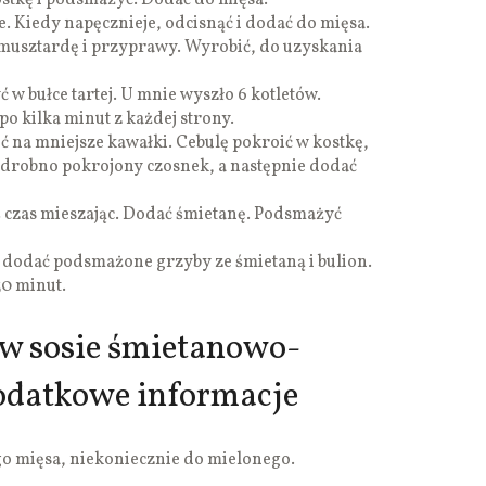
stkę i podsmażyć. Dodać do mięsa.
 Kiedy napęcznieje, odcisnąć i dodać do mięsa.
 musztardę i przyprawy. Wyrobić, do uzyskania
 w bułce tartej. U mnie wyszło 6 kotletów.
po kilka minut z każdej strony.
 na mniejsze kawałki. Cebulę pokroić w kostkę,
drobno pokrojony czosnek, a następnie dodać
ś czas mieszając. Dodać śmietanę. Podsmażyć
dodać podsmażone grzyby ze śmietaną i bulion.
0 minut.
 w sosie śmietanowo-
datkowe informacje
go mięsa, niekoniecznie do mielonego.