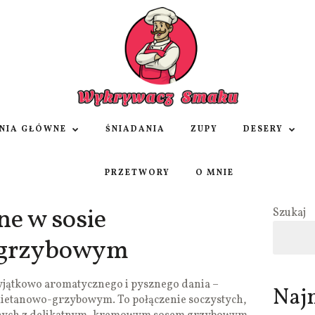
NIA GŁÓWNE
ŚNIADANIA
ZUPY
DESERY
PRZETWORY
O MNIE
ne w sosie
Szukaj
-grzybowym
jątkowo aromatycznego i pysznego dania –
Naj
mietanowo-grzybowym. To połączenie soczystych,