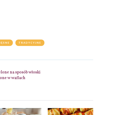
IĘSNE
TRADYCYJNE
elone na sposób włoski
lone w waflach