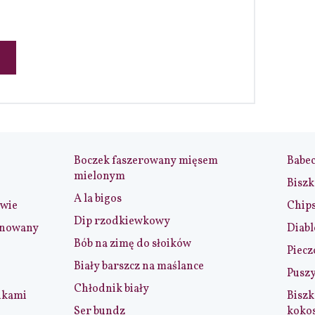
Boczek faszerowany mięsem
Babe
mielonym
Biszk
A la bigos
iwie
Chip
Dip rzodkiewkowy
ynowany
Diabl
Bób na zimę do słoików
Piecz
Biały barszcz na maślance
Puszy
Chłodnik biały
nkami
Biszk
Ser bundz
koko