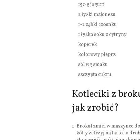
150 g jogurt
2 łyżki majonezu
1-2 ząbki czosnku
1 łyżka soku z cytryny
koperek
kolorowy pieprz
sól wg smaku
szczypta cukru
Kotleciki z bro
jak zrobić?
Brokuł zmiel w maszynce do 
żółty zetrzyj na tartce o dr