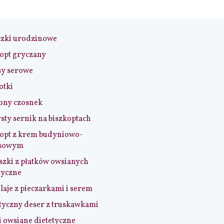
czki urodzinowe
opt gryczany
sy serowe
otki
ony czosnek
sty sernik na biszkoptach
opt z krem budyniowo-
sowym
szki z płatków owsianych
tyczne
aje z pieczarkami i serem
tyczny deser z truskawkami
i owsiane dietetyczne