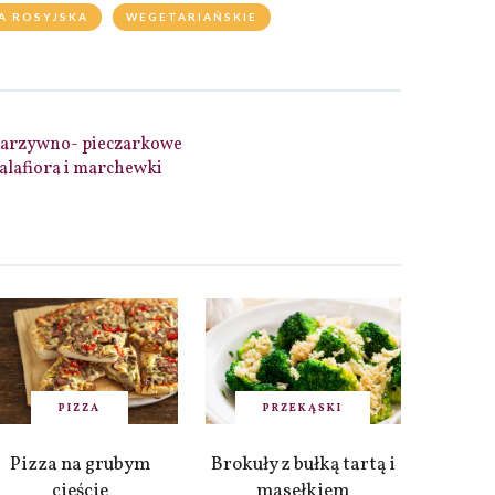
A ROSYJSKA
WEGETARIAŃSKIE
 warzywno- pieczarkowe
kalafiora i marchewki
PIZZA
PRZEKĄSKI
Pizza na grubym
Brokuły z bułką tartą i
cieście
masełkiem