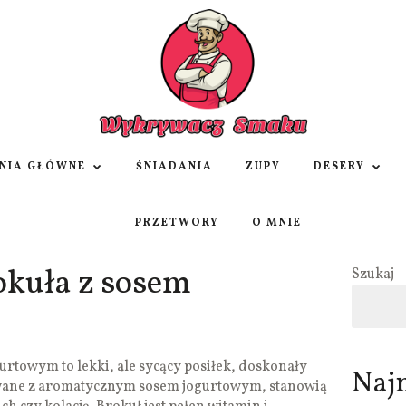
NIA GŁÓWNE
ŚNIADANIA
ZUPY
DESERY
PRZETWORY
O MNIE
rokuła z sosem
Szukaj
gurtowym to lekki, ale sycący posiłek, doskonały
Naj
awane z aromatycznym sosem jogurtowym, stanowią