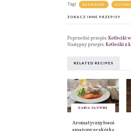
Tagi
BEZMIĘSNE
KUCHNI
ZOBACZ INNE PRZEPISY
Poprzedni przepis:
Kotleciki
Następny przepis:
Kotleciki z 
RELATED RECIPES
DANIA GŁÓWNE
Aromatyczny łosoś
smażony ze skórką