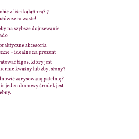
bić z liści kalafiora? 7
łów zero waste!
by na szybsze dojrzewanie
ado
praktyczne akcesoria
nne – idealne na prezent
ratować bigos, który jest
ernie kwaśny lub zbyt słony?
dnowić zarysowaną patelnię?
ie jeden domowy środek jest
ebny.