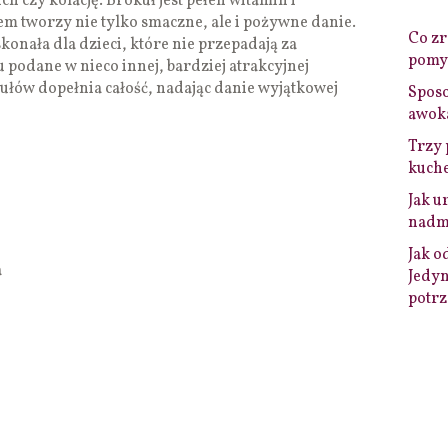
 czy kolację. Brokuł jest pełen witamin i
em tworzy nie tylko smaczne, ale i pożywne danie.
Co zro
konała dla dzieci, które nie przepadają za
pomys
 podane w nieco innej, bardziej atrakcyjnej
ułów dopełnia całość, nadając danie wyjątkowej
Sposo
awok
Trzy 
kuche
Jak u
nadmi
Jak o
a
Jedyn
potrz