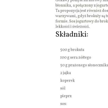
ciekawy pomysł na zdrowy lunch
błonnika, a połączony z jogurt
Ta propozycja jest również dos
warzywami, gdyż brokuły są tu
formie. Sos jogurtowy do brok
lekkości i świeżości.
Składniki:
500 g brokuła
100 g sera żółtego
50 g prażonego słonecznik
2 jajka
koperek
sól
pieprz
sos: