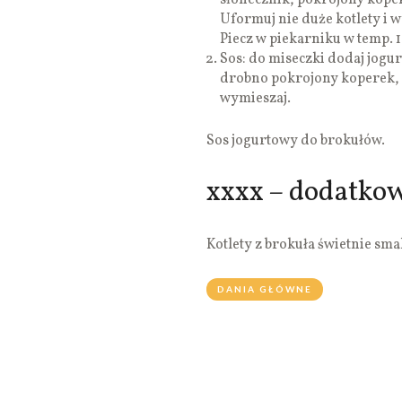
słonecznik, pokrojony koper
Uformuj nie duże kotlety i 
Piecz w piekarniku w temp. 1
Sos: do miseczki dodaj jogu
drobno pokrojony koperek, so
wymieszaj.
Sos jogurtowy do brokułów.
xxxx – dodatko
Kotlety z brokuła świetnie sma
DANIA GŁÓWNE