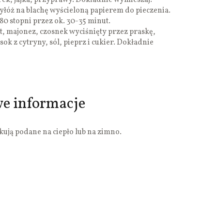
ek, jajka, przyprawy. Dokładnie wymieszaj.
wyłóż na blachę wyścieloną papierem do pieczenia.
80 stopni przez ok. 30-35 minut.
rt, majonez, czosnek wyciśnięty przez praskę,
k z cytryny, sól, pieprz i cukier. Dokładnie
we informacje
kują podane na ciepło lub na zimno.