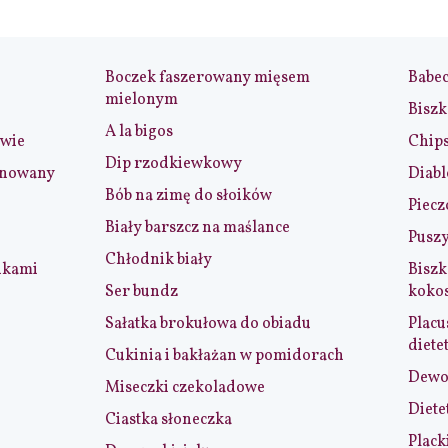
Boczek faszerowany mięsem
Babe
mielonym
Biszk
A la bigos
iwie
Chip
Dip rzodkiewkowy
ynowany
Diabl
Bób na zimę do słoików
Piecz
Biały barszcz na maślance
Puszy
Chłodnik biały
nkami
Biszk
Ser bundz
koko
Sałatka brokułowa do obiadu
Placu
diete
Cukinia i bakłażan w pomidorach
Dewol
Miseczki czekoladowe
Diete
Ciastka słoneczka
Plack