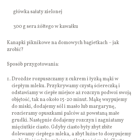
główka sałaty zielonej
300 g sera żółtego w kawałku
Kanapki piknikowe na domowych bagietkach – jak
zrobić?
Sposób przygotowania:
Drożdże rozpuszczamy z cukrem i łyżką mąki w
ciepłym mleku. Przykrywamy czystą ściereczką i
odstawiamy w ciepłe miejsce aż rozczyn podwoi swoją
objętość, tak na około 15-20 minut. Mąkę wsypujemy
do miski, dodajemy sól i masło lub margarynę,
rozcieramy opuszkami palców aż powstaną małe
grudki. Następnie dodajemy rozczyn i zagniatamy
mięciutkie ciasto. Gdyby ciasto były zbyt zbite
dolewamy ciepłego mleka, a zbyt luźne to dosypujemy