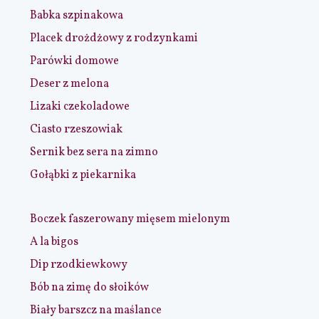
Babka szpinakowa
Placek drożdżowy z rodzynkami
Parówki domowe
Deser z melona
Lizaki czekoladowe
Ciasto rzeszowiak
Sernik bez sera na zimno
Gołąbki z piekarnika
Boczek faszerowany mięsem mielonym
A la bigos
Dip rzodkiewkowy
Bób na zimę do słoików
Biały barszcz na maślance