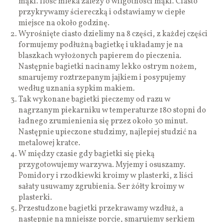
mąki. Ilość mleka zależy o wilgotności mąki. Ciasto
przykrywamy ściereczką i odstawiamy w ciepłe
miejsce na około godzinę.
Wyrośnięte ciasto dzielimy na 8 części, z każdej części
formujemy podłużną bagietkę i układamy je na
blaszkach wyłożonych papierem do pieczenia.
Następnie bagietki nacinamy lekko ostrym nożem,
smarujemy roztrzepanym jajkiem i posypujemy
według uznania sypkim makiem.
Tak wykonane bagietki pieczemy od razu w
nagrzanym piekarniku w temperaturze 180 stopni do
ładnego zrumienienia się przez około 30 minut.
Następnie upieczone studzimy, najlepiej studzić na
metalowej kratce.
W między czasie gdy bagietki się pieką
przygotowujemy warzywa. Myjemy i osuszamy.
Pomidory i rzodkiewki kroimy w plasterki, z liści
sałaty usuwamy zgrubienia. Ser żółty kroimy w
plasterki.
Przestudzone bagietki przekrawamy wzdłuż, a
następnie na mniejsze porcje, smarujemy serkiem