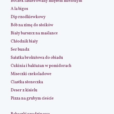
Boczek faszerowany mięsem mielonym
A la bigos
Dip rzodkiewkowy
Bób na zimę do słoików
Biały barszcz na maślance
Chłodnik biały
Ser bundz
Sałatka brokułowa do obiadu
Cukinia i bakłażan w pomidorach
Miseczki czekoladowe
Ciastka słoneczka
Deser z kisielu
Pizza na grubym cieście