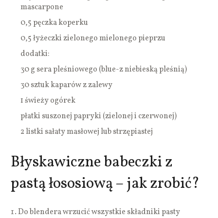
mascarpone
0,5 pęczka koperku
0,5 łyżeczki zielonego mielonego pieprzu
dodatki:
30 g sera pleśniowego (blue-z niebieską pleśnią)
30 sztuk kaparów z zalewy
1 świeży ogórek
płatki suszonej papryki (zielonej i czerwonej)
2 listki sałaty masłowej lub strzępiastej
Błyskawiczne babeczki z
pastą łososiową – jak zrobić?
Do blendera wrzucić wszystkie składniki pasty