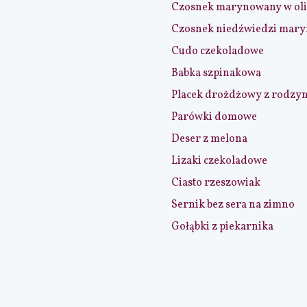
Czosnek marynowany w ol
Czosnek niedźwiedzi mar
Cudo czekoladowe
Babka szpinakowa
Placek drożdżowy z rodzy
Parówki domowe
Deser z melona
Lizaki czekoladowe
Ciasto rzeszowiak
Sernik bez sera na zimno
Gołąbki z piekarnika