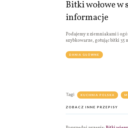
Bitki wołowe w 
informacje
Podajemy z ziemniakami i og
szybkowarze, gotując bitki 35
DANIA GŁÓWNE
Tagi
KUCHNIA POLSKA
M
ZOBACZ INNE PRZEPISY