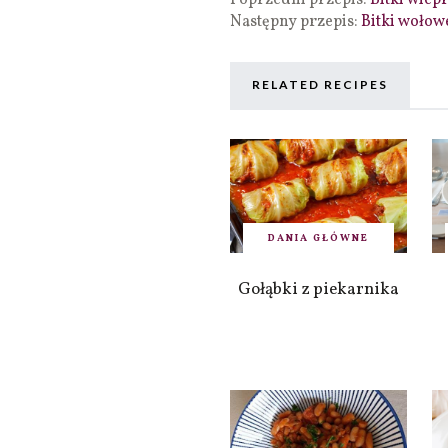
Poprzedni przepis:
Bitki wiep
Następny przepis:
Bitki woło
RELATED RECIPES
DANIA GŁÓWNE
Gołąbki z piekarnika