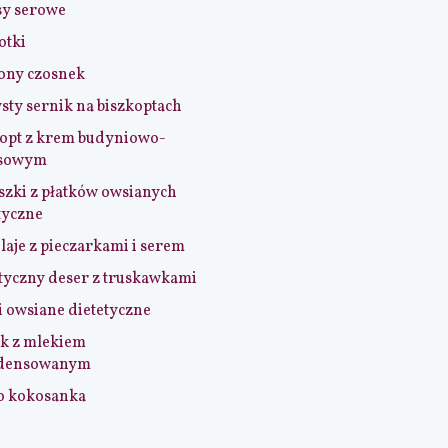
sy serowe
otki
ony czosnek
sty sernik na biszkoptach
opt z krem budyniowo-
sowym
szki z płatków owsianych
tyczne
aje z pieczarkami i serem
tyczny deser z truskawkami
i owsiane dietetyczne
k z mlekiem
densowanym
o kokosanka