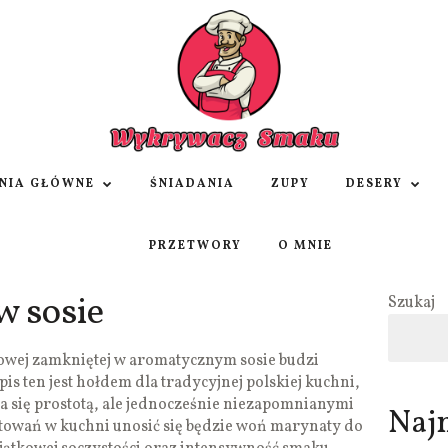
NIA GŁÓWNE
ŚNIADANIA
ZUPY
DESERY
PRZETWORY
O MNIE
w sosie
Szukaj
wej zamkniętej w aromatycznym sosie budzi
s ten jest hołdem dla tradycyjnej polskiej kuchni,
a się prostotą, ale jednocześnie niezapomnianymi
Naj
otowań w kuchni unosić się będzie woń marynaty do