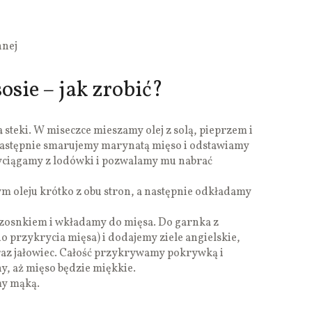
nnej
osie – jak zrobić?
 steki. W miseczce mieszamy olej z solą, pieprzem i
astępnie smarujemy marynatą mięso i odstawiamy
yciągamy z lodówki i pozwalamy mu nabrać
m oleju krótko z obu stron, a następnie odkładamy
 czosnkiem i wkładamy do mięsa. Do garnka z
przykrycia mięsa) i dodajemy ziele angielskie,
raz jałowiec. Całość przykrywamy pokrywką i
y, aż mięso będzie miękkie.
my mąką.