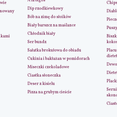
A la bigos
iwie
Chip
Dip rzodkiewkowy
ynowany
Diabl
Bób na zimę do słoików
Piecz
Biały barszcz na maślance
Puszy
Chłodnik biały
nkami
Biszk
Ser bundz
koko
Sałatka brokułowa do obiadu
Placu
diete
Cukinia i bakłażan w pomidorach
Dewol
Miseczki czekoladowe
Diete
Ciastka słoneczka
Plack
Deser z kisielu
Serni
Pizza na grubym cieście
skon
Ciast