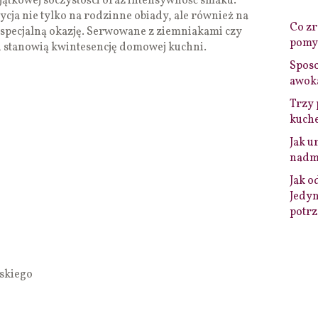
jątkowej soczystości oraz intensywność smaku.
ycja nie tylko na rodzinne obiady, ale również na
Co zro
a specjalną okazję. Serwowane z ziemniakami czy
pomys
 stanowią kwintesencję domowej kuchni.
Sposo
awok
Trzy 
kuche
Jak u
nadmi
Jak o
Jedyn
potrz
lskiego