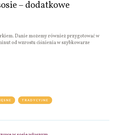
sosie – dodatkowe
órkiem. Danie możemy również przygotować w
 minut od wzrostu ciśnienia w szybkowarze
IĘSNE
TRADYCYJNE