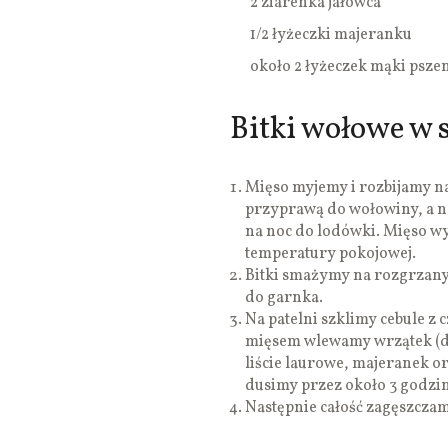
2 ziarenka jałowca
1/2 łyżeczki majeranku
około 2 łyżeczek mąki psze
Bitki wołowe w s
Mięso myjemy i rozbijamy na
przyprawą do wołowiny, a n
na noc do lodówki. Mięso w
temperatury pokojowej.
Bitki smażymy na rozgrzany
do garnka.
Na patelni szklimy cebule z
mięsem wlewamy wrzątek (do 
liście laurowe, majeranek o
dusimy przez około 3 godzin
Następnie całość zagęszcza