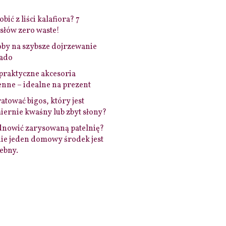
bić z liści kalafiora? 7
łów zero waste!
by na szybsze dojrzewanie
ado
praktyczne akcesoria
nne – idealne na prezent
ratować bigos, który jest
ernie kwaśny lub zbyt słony?
dnowić zarysowaną patelnię?
ie jeden domowy środek jest
ebny.