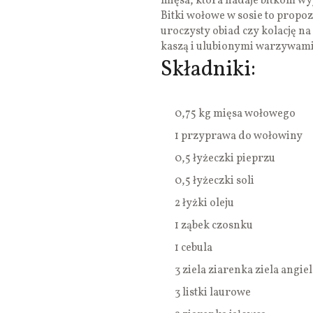
mięsa, która nadaje bitkom wy
Bitki wołowe w sosie to propoz
uroczysty obiad czy kolację n
kaszą i ulubionymi warzywami
Składniki:
0,75 kg mięsa wołowego
1 przyprawa do wołowiny
0,5 łyżeczki pieprzu
0,5 łyżeczki soli
2 łyżki oleju
1 ząbek czosnku
1 cebula
3 ziela ziarenka ziela angie
3 listki laurowe