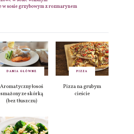
rzowe w sosie własnym
we w sosie grzybowym z rozmarynem
DANIA GŁÓWNE
PIZZA
Aromatyczny łosoś
Pizza na grubym
smażony ze skórką
cieście
(bez tłuszczu)