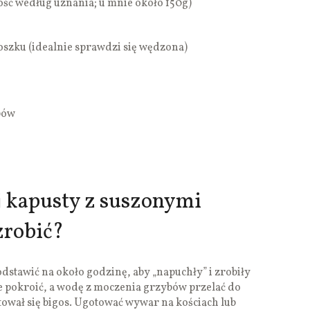
ść według uznania; u mnie około 150g)
oszku (idealnie sprawdzi się wędzona)
bów
ej kapusty z suszonymi
zrobić?
dstawić na około godzinę, aby „napuchły” i zrobiły
je pokroić, a wodę z moczenia grzybów przelać do
ował się bigos. Ugotować wywar na kościach lub