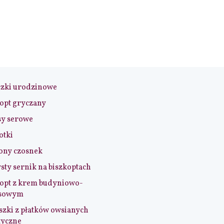
czki urodzinowe
opt gryczany
sy serowe
otki
ony czosnek
sty sernik na biszkoptach
opt z krem budyniowo-
sowym
szki z płatków owsianych
tyczne