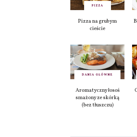
PIZZA
Pizza na grubym
B
cieście
DANIA GŁÓWNE
Aromatyczny łosoś
smażony ze skórką
(bez tłuszczu)