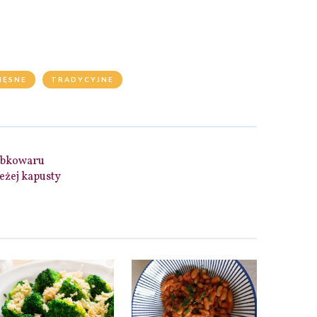
IĘSNE
TRADYCYJNE
zybkowaru
eżej kapusty