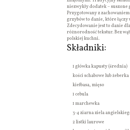
znajomymi. Tradycyjny składnik
niezwykły dodatek – suszone g
Przygotowany z zachowaniem w
grzybów to danie, które łączy 
Zdecydowanie jest to danie dla
różnorodność tekstur. Bez wąt
polskiej kuchni.
Składniki:
1 główka kapusty (średnia)
kości schabowe lub żeberk
kiełbasa, mięso
1 cebula
1 marchewka
3-4 ziarna ziela angielskieg
2 listki laurowe