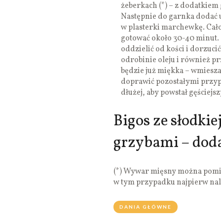
żeberkach (*) – z dodatkiem 
Następnie do garnka dodać 
w plasterki marchewkę. Cało
gotować około 30-40 minut. 
oddzielić od kości i dorzuci
odrobinie oleju i również pr
będzie już miękka – wmiesz
doprawić pozostałymi przyp
dłużej, aby powstał gęściej
Bigos ze słodki
grzybami – dod
(*) Wywar mięsny można pomin
w tym przypadku najpierw na
DANIA GŁÓWNE