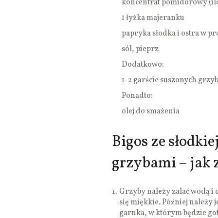
koncentrat pomidorowy (ilo
1 łyżka majeranku
papryka słodka i ostra w pr
sól, pieprz
Dodatkowo:
1-2 garście suszonych grzy
Ponadto:
olej do smażenia
Bigos ze słodki
grzybami – jak 
Grzyby należy zalać wodą i o
się miękkie. Później należy 
garnka, w którym będzie got