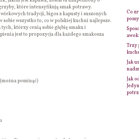
, jakim jest kapusta, został tu uzupełniony o
rzyby, które intensyfikują smak potrawy.
Co zro
iekowych tradycji, bigos z kapusty i suszonych
pomys
w sobie wszystko to, co w polskiej kuchni najlepsze.
 tych, którzy cenią sobie głębię smaku i
Sposo
pienia jest to propozycja dla każdego smakosza
awok
Trzy 
kuche
Jak u
nadmi
Jak o
a (można pominąć)
Jedyn
potrz
o