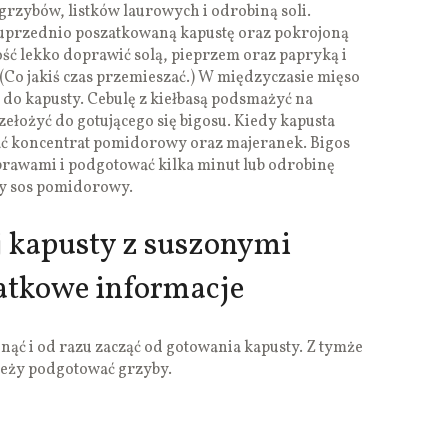
grzybów, listków laurowych i odrobiną soli.
uprzednio poszatkowaną kapustę oraz pokrojoną
ść lekko doprawić solą, pieprzem oraz papryką i
(Co jakiś czas przemieszać.) W międzyczasie mięso
ć do kapusty. Cebulę z kiełbasą podsmażyć na
zełożyć do gotującego się bigosu. Kiedy kapusta
ać koncentrat pomidorowy oraz majeranek. Bigos
rawami i podgotować kilka minut lub odrobinę
szy sos pomidorowy.
ej kapusty z suszonymi
atkowe informacje
ąć i od razu zacząć od gotowania kapusty. Z tymże
leży podgotować grzyby.