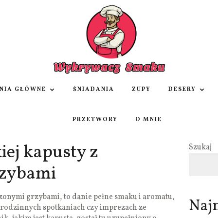
NIA GŁÓWNE
ŚNIADANIA
ZUPY
DESERY
PRZETWORY
O MNIE
iej kapusty z
Szukaj
rzybami
uszonymi grzybami, to danie pełne smaku i aromatu,
Naj
a rodzinnych spotkaniach czy imprezach ze