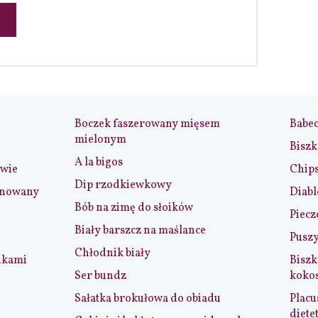
Boczek faszerowany mięsem
Babe
mielonym
Biszk
A la bigos
iwie
Chip
Dip rzodkiewkowy
ynowany
Diabl
Bób na zimę do słoików
Piecz
Biały barszcz na maślance
Puszy
Chłodnik biały
nkami
Biszk
Ser bundz
koko
Sałatka brokułowa do obiadu
Placu
diete