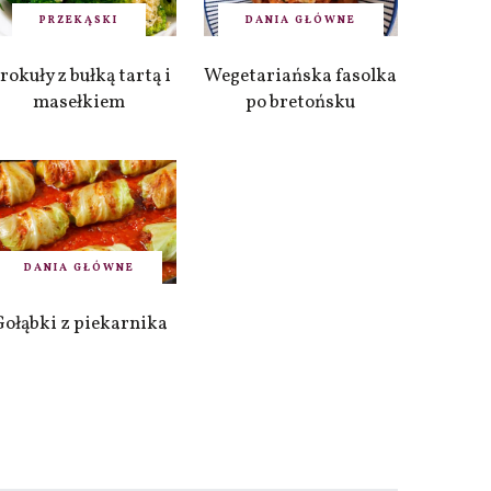
PRZEKĄSKI
DANIA GŁÓWNE
rokuły z bułką tartą i
Wegetariańska fasolka
masełkiem
po bretońsku
DANIA GŁÓWNE
Gołąbki z piekarnika