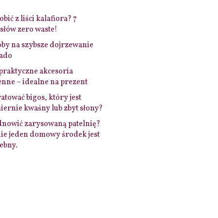
bić z liści kalafiora? 7
łów zero waste!
by na szybsze dojrzewanie
ado
praktyczne akcesoria
nne – idealne na prezent
ratować bigos, który jest
ernie kwaśny lub zbyt słony?
dnowić zarysowaną patelnię?
ie jeden domowy środek jest
ebny.