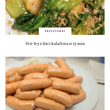
PRZYSTAWKI
Stir fry z liści kalafiora w 15 min