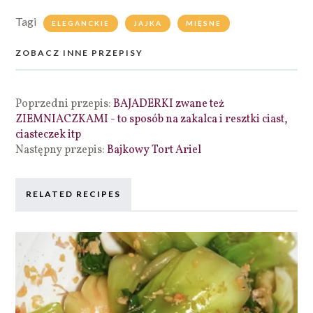
Tagi
ELEGANCKIE
JAJKA
MIĘSNE
ZOBACZ INNE PRZEPISY
Poprzedni przepis:
BAJADERKI zwane też
ZIEMNIACZKAMI - to sposób na zakalca i resztki ciast,
ciasteczek itp
Następny przepis:
Bajkowy Tort Ariel
RELATED RECIPES