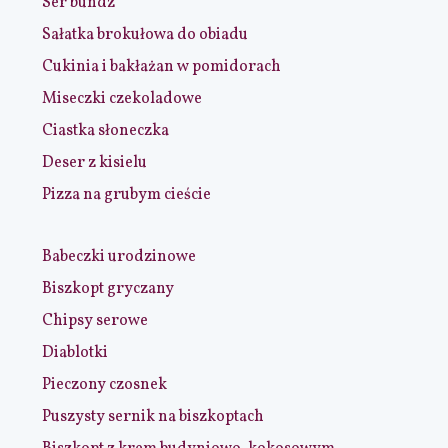
Ser bundz
Sałatka brokułowa do obiadu
Cukinia i bakłażan w pomidorach
Miseczki czekoladowe
Ciastka słoneczka
Deser z kisielu
Pizza na grubym cieście
Babeczki urodzinowe
Biszkopt gryczany
Chipsy serowe
Diablotki
Pieczony czosnek
Puszysty sernik na biszkoptach