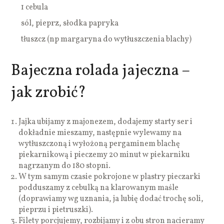
1 cebula
sól, pieprz, słodka papryka
tłuszcz (np margaryna do wytłuszczenia blachy)
Bajeczna rolada jajeczna –
jak zrobić?
Jajka ubijamy z majonezem, dodajemy starty ser i
dokładnie mieszamy, następnie wylewamy na
wytłuszczoną i wyłożoną pergaminem blachę
piekarnikową i pieczemy 20 minut w piekarniku
nagrzanym do 180 stopni.
W tym samym czasie pokrojone w plastry pieczarki
podduszamy z cebulką na klarowanym maśle
(doprawiamy wg uznania, ja lubię dodać trochę soli,
pieprzu i pietruszki).
Filety porcjujemy, rozbijamy i z obu stron nacieramy