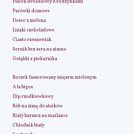
Placek drożdżowy z rodzynkami
Parówki domowe
Deser z melona
Lizaki czekoladowe
Ciasto rzeszowiak
Sernik bez sera na zimno
Gołąbki z piekarnika
Boczek faszerowany mięsem mielonym
A la bigos
Dip rzodkiewkowy
Bób na zimę do słoików
Biały barszcz na maślance
Chłodnik biały