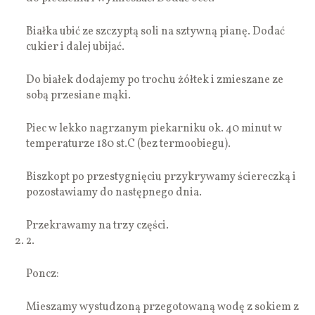
Białka ubić ze szczyptą soli na sztywną pianę. Dodać
cukier i dalej ubijać.
Do białek dodajemy po trochu żółtek i zmieszane ze
sobą przesiane mąki.
Piec w lekko nagrzanym piekarniku ok. 40 minut w
temperaturze 180 st.C (bez termoobiegu).
Biszkopt po przestygnięciu przykrywamy ściereczką i
pozostawiamy do następnego dnia.
Przekrawamy na trzy części.
2.
Poncz:
Mieszamy wystudzoną przegotowaną wodę z sokiem z