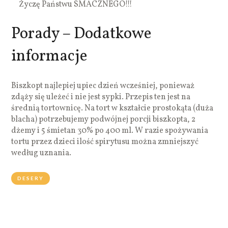
Życzę Państwu SMACZNEGO!!!
Porady – Dodatkowe
informacje
Biszkopt najlepiej upiec dzień wcześniej, ponieważ
zdąży się uleżeć i nie jest sypki. Przepis ten jest na
średnią tortownicę. Na tort w kształcie prostokąta (duża
blacha) potrzebujemy podwójnej porcji biszkopta, 2
dżemy i 5 śmietan 30% po 400 ml. W razie spożywania
tortu przez dzieci ilość spirytusu można zmniejszyć
według uznania.
DESERY