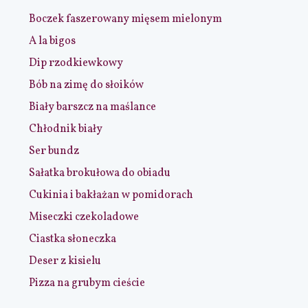
Boczek faszerowany mięsem mielonym
A la bigos
Dip rzodkiewkowy
Bób na zimę do słoików
Biały barszcz na maślance
Chłodnik biały
Ser bundz
Sałatka brokułowa do obiadu
Cukinia i bakłażan w pomidorach
Miseczki czekoladowe
Ciastka słoneczka
Deser z kisielu
Pizza na grubym cieście