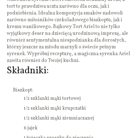
tort to prawdziwa uczta zarówno dla oczu, jak i
podniebienia. Idealna kompozycja smaków zadowoli
zarówno miłośników czekoladowego biszkoptu, jak i
kremu waniliowego. Bajkowy Tort Ariel to nie tylko
wyjątkowy deser na dziecięcą urodzinową imprezę, ale
również sentymentalna niespodzianka dla dorosłych,
którzy jeszcze za młodu marzyli o świecie pełnym
syrenek. Wypróbuj recepturę, a magiczna syrenka Ariel
zawita również do Twojej kuchni.
Składniki:
Biszkopt:
1/2 szklanki mąki tortowej
1/2 szklanki mąki krupczatki
1/2 szklanki mąki ziemniaczanej
6 jajek
1 łyżeczka proszku do pieczenia