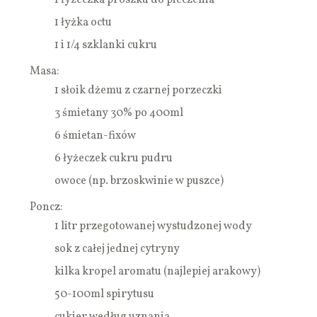
1 łyżka octu
1 i 1/4 szklanki cukru
Masa:
1 słoik dżemu z czarnej porzeczki
3 śmietany 30% po 400ml
6 śmietan-fixów
6 łyżeczek cukru pudru
owoce (np. brzoskwinie w puszce)
Poncz:
1 litr przegotowanej wystudzonej wody
sok z całej jednej cytryny
kilka kropel aromatu (najlepiej arakowy)
50-100ml spirytusu
cukier według uznania