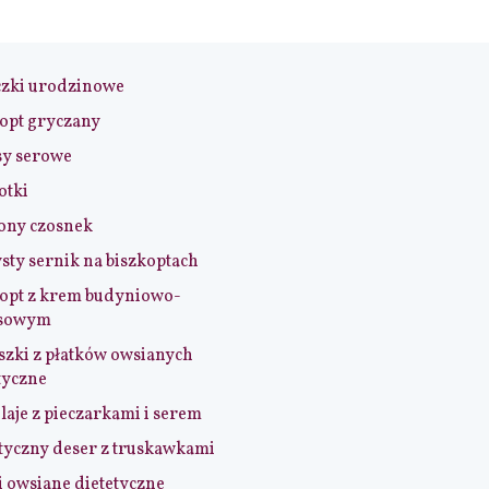
czki urodzinowe
opt gryczany
sy serowe
otki
ony czosnek
sty sernik na biszkoptach
opt z krem budyniowo-
sowym
szki z płatków owsianych
tyczne
aje z pieczarkami i serem
tyczny deser z truskawkami
i owsiane dietetyczne