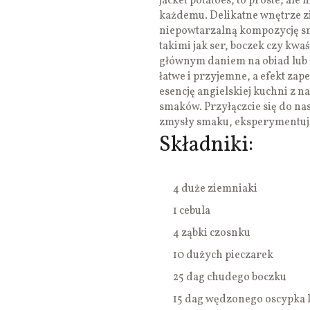
jacket potatoes, to proste, al
każdemu. Delikatne wnętrze z
niepowtarzalną kompozycję s
takimi jak ser, boczek czy kwaś
głównym daniem na obiad lub p
łatwe i przyjemne, a efekt zap
esencję angielskiej kuchni z 
smaków. Przyłączcie się do nas
zmysły smaku, eksperymentując
Składniki:
4 duże ziemniaki
1 cebula
4 ząbki czosnku
10 dużych pieczarek
25 dag chudego boczku
15 dag wędzonego oscypka 