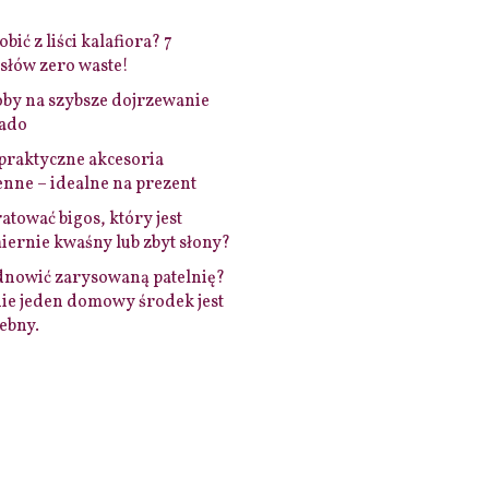
bić z liści kalafiora? 7
łów zero waste!
by na szybsze dojrzewanie
ado
praktyczne akcesoria
nne – idealne na prezent
ratować bigos, który jest
ernie kwaśny lub zbyt słony?
dnowić zarysowaną patelnię?
ie jeden domowy środek jest
ebny.