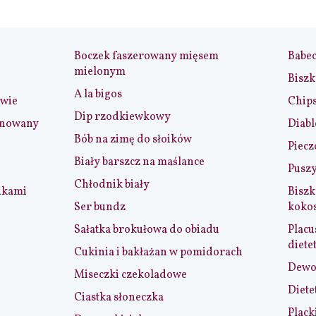
Boczek faszerowany mięsem
Babe
mielonym
Biszk
A la bigos
iwie
Chip
Dip rzodkiewkowy
ynowany
Diabl
Bób na zimę do słoików
Piecz
Biały barszcz na maślance
Puszy
Chłodnik biały
nkami
Biszk
Ser bundz
koko
Sałatka brokułowa do obiadu
Placu
diete
Cukinia i bakłażan w pomidorach
Dewol
Miseczki czekoladowe
Diete
Ciastka słoneczka
Plack