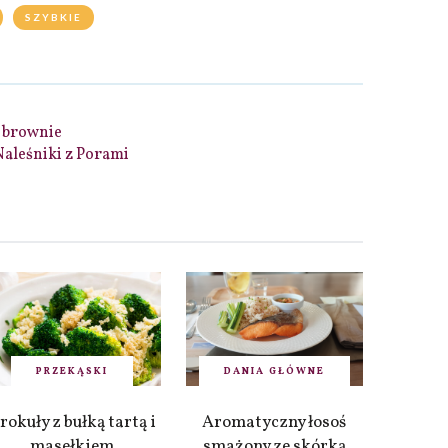
SZYBKIE
 brownie
Naleśniki z Porami
PRZEKĄSKI
DANIA GŁÓWNE
rokuły z bułką tartą i
Aromatyczny łosoś
masełkiem
smażony ze skórką