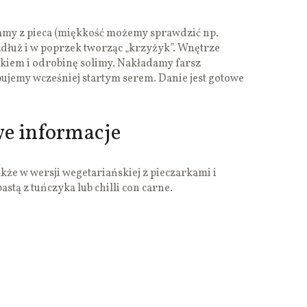
my z pieca (miękkość możemy sprawdzić np.
łuż i w poprzek tworząc „krzyżyk”. Wnętrze
iem i odrobinę solimy. Nakładamy farsz
ujemy wcześniej startym serem. Danie jest gotowe
we informacje
że w wersji wegetariańskiej z pieczarkami i
astą z tuńczyka lub chilli con carne.