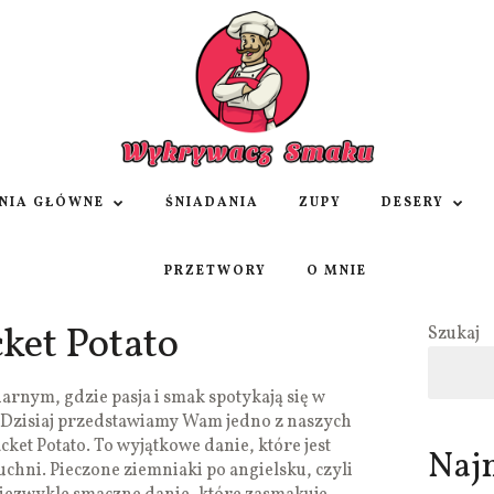
NIA GŁÓWNE
ŚNIADANIA
ZUPY
DESERY
PRZETWORY
O MNIE
cket Potato
Szukaj
rnym, gdzie pasja i smak spotykają się w
Dzisiaj przedstawiamy Wam jedno z naszych
cket Potato. To wyjątkowe danie, które jest
Naj
uchni. Pieczone ziemniaki po angielsku, czyli