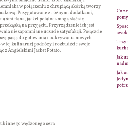
e niezwykle smaczne danie, które zasmakuje
iemniaka w połączeniu z chrupiącą skórką tworzy
Co zro
makową. Przygotowane z różnymi dodatkami,
pomys
na śmietana, jacket potatoes mogą stać się
rzekąską na przyjęciu. Przyrządzenie ich jest
Sposo
ewnia niezapomniane uczucie satysfakcji. Połączcie
awok
naszą pasją do gotowania i odkrywania nowych
Trzy 
 w tej kulinarnej podróży i rozbudźcie swoje
kuche
 z Angielskimi Jacket Potato.
Jak u
nadmi
Jak o
Jedyn
potrz
lub innego wędzonego sera