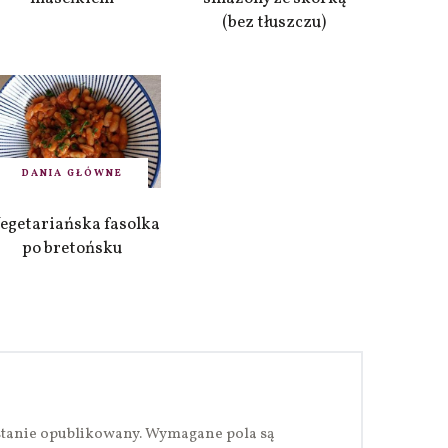
(bez tłuszczu)
DANIA GŁÓWNE
egetariańska fasolka
po bretońsku
stanie opublikowany.
Wymagane pola są