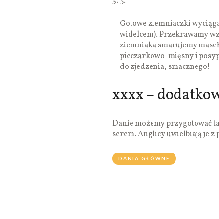
3.
Gotowe ziemniaczki wyciąga
widelcem). Przekrawamy wzd
ziemniaka smarujemy masełk
pieczarkowo-mięsny i posyp
do zjedzenia, smacznego!
xxxx – dodatko
Danie możemy przygotować tak
serem. Anglicy uwielbiają je z p
DANIA GŁÓWNE