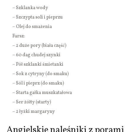
– Szklanka wody
– Szczypta soli i pieprzu
– Olej do smażenia
Farsz:
– 2 duże pory (biała część)
– 60 dag chudej szynki
– Pół szklanki śmietanki
– Sok z cytryny (do smaku)
– Sól i pieprz (do smaku)
– Starta gałka muszkatałowa
– Ser żółty (starty)
– 2 łyżki margaryny
Angielskie naleśniki z porami