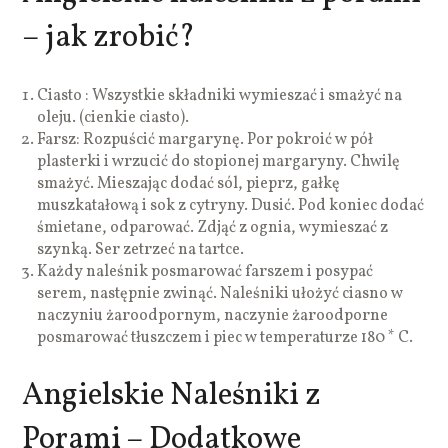
– jak zrobić?
Ciasto : Wszystkie składniki wymieszać i smażyć na
oleju. (cienkie ciasto).
Farsz: Rozpuścić margarynę. Por pokroić w pół
plasterki i wrzucić do stopionej margaryny. Chwilę
smażyć. Mieszając dodać sól, pieprz, gałkę
muszkatałową i sok z cytryny. Dusić. Pod koniec dodać
śmietane, odparować. Zdjąć z ognia, wymieszać z
szynką. Ser zetrzeć na tartce.
Każdy naleśnik posmarować farszem i posypać
serem, następnie zwinąć. Naleśniki ułożyć ciasno w
naczyniu żaroodpornym, naczynie żaroodporne
posmarować tłuszczem i piec w temperaturze 180 * C.
Angielskie Naleśniki z
Porami – Dodatkowe