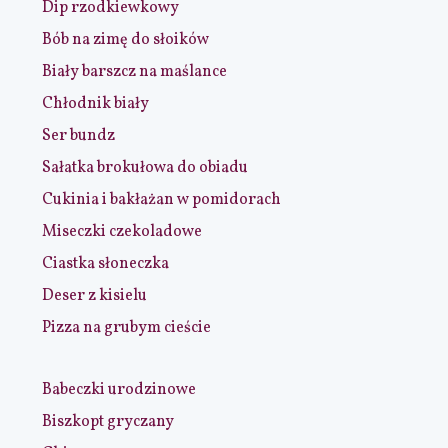
Dip rzodkiewkowy
Bób na zimę do słoików
Biały barszcz na maślance
Chłodnik biały
Ser bundz
Sałatka brokułowa do obiadu
Cukinia i bakłażan w pomidorach
Miseczki czekoladowe
Ciastka słoneczka
Deser z kisielu
Pizza na grubym cieście
Babeczki urodzinowe
Biszkopt gryczany