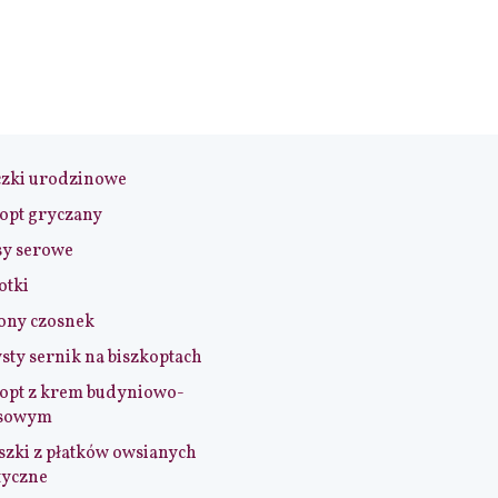
czki urodzinowe
opt gryczany
sy serowe
otki
ony czosnek
sty sernik na biszkoptach
opt z krem budyniowo-
sowym
szki z płatków owsianych
tyczne