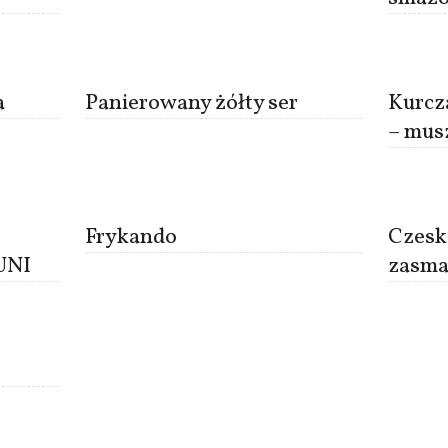
a
Panierowany żółty ser
Kurcz
– mus
Frykando
Czeski
UNI
zasma