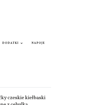
DODATKI
NAPOJE
ky czeskie kiełbaski
ne z cebulką