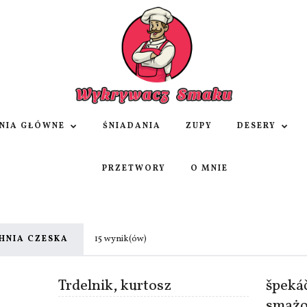
NIA GŁÓWNE
ŚNIADANIA
ZUPY
DESERY
PRZETWORY
O MNIE
15 wynik(ów)
HNIA CZESKA
Trdelnik, kurtosz
špekáč
smażo