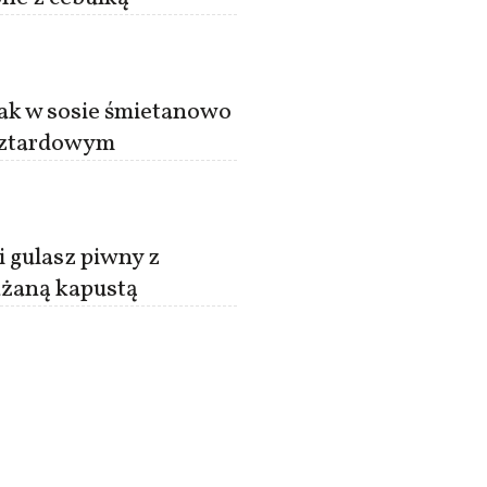
ak w sosie śmietanowo
ztardowym
 gulasz piwny z
żaną kapustą