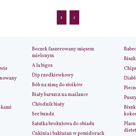
1
2
Boczek faszerowany mięsem
Babe
mielonym
Biszk
A la bigos
iwie
Chip
Dip rzodkiewkowy
ynowany
Diabl
Bób na zimę do słoików
Piecz
Biały barszcz na maślance
Puszy
Chłodnik biały
nkami
Biszk
Ser bundz
koko
Sałatka brokułowa do obiadu
Placu
diete
Cukinia i bakłażan w pomidorach