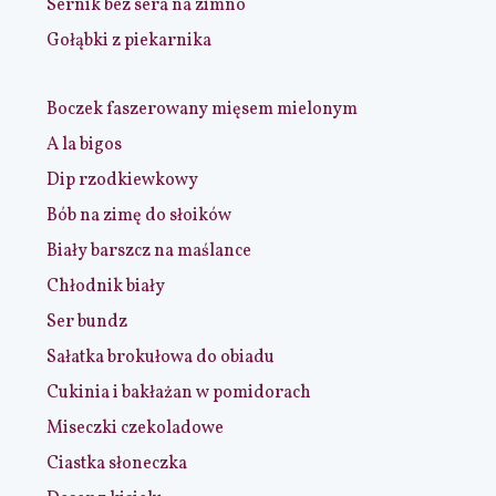
Sernik bez sera na zimno
Gołąbki z piekarnika
Boczek faszerowany mięsem mielonym
A la bigos
Dip rzodkiewkowy
Bób na zimę do słoików
Biały barszcz na maślance
Chłodnik biały
Ser bundz
Sałatka brokułowa do obiadu
Cukinia i bakłażan w pomidorach
Miseczki czekoladowe
Ciastka słoneczka