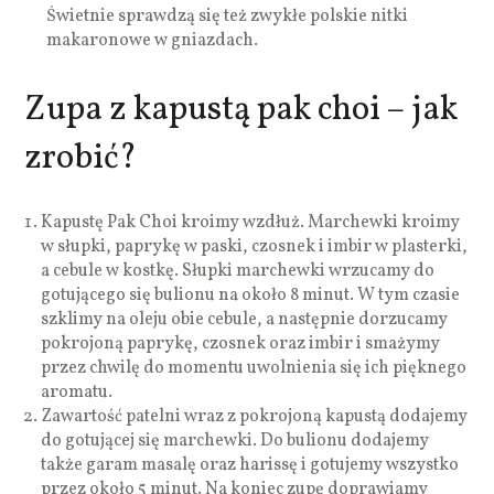
Świetnie sprawdzą się też zwykłe polskie nitki
makaronowe w gniazdach.
Zupa z kapustą pak choi – jak
zrobić?
Kapustę Pak Choi kroimy wzdłuż. Marchewki kroimy
w słupki, paprykę w paski, czosnek i imbir w plasterki,
a cebule w kostkę. Słupki marchewki wrzucamy do
gotującego się bulionu na około 8 minut. W tym czasie
szklimy na oleju obie cebule, a następnie dorzucamy
pokrojoną paprykę, czosnek oraz imbir i smażymy
przez chwilę do momentu uwolnienia się ich pięknego
aromatu.
Zawartość patelni wraz z pokrojoną kapustą dodajemy
do gotującej się marchewki. Do bulionu dodajemy
także garam masalę oraz harissę i gotujemy wszystko
przez około 5 minut. Na koniec zupę doprawiamy