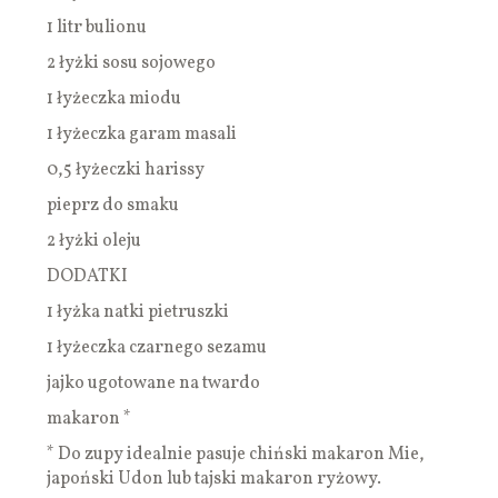
1 litr bulionu
2 łyżki sosu sojowego
1 łyżeczka miodu
1 łyżeczka garam masali
0,5 łyżeczki harissy
pieprz do smaku
2 łyżki oleju
DODATKI
1 łyżka natki pietruszki
1 łyżeczka czarnego sezamu
jajko ugotowane na twardo
makaron *
* Do zupy idealnie pasuje chiński makaron Mie,
japoński Udon lub tajski makaron ryżowy.